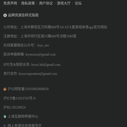
免责声明
隐私政策
用户协议
游戏大厅
论坛
品牌资源及样式指南
公司地址：上海市静安区万科路888号A6 AYX爱游戏体育app官方网站
注册地址：上海市闵行区南川路666号戊楼1688室
在线客服微信公众号：leyu_net
投诉举报邮箱: leyutousu@gmail.com
IP衍生&授权业务: leyux.lab@gmail.com
发行合作: leyucooperation@gmail.com
沪公网安备31010402000659
沪ICP备11033765号-9
沪B2-20120024
上海互联网举报中心
网上有害信息举报专区