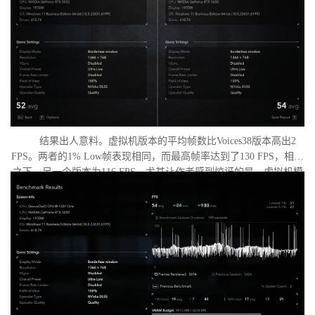
闭，并且两轮测试之间电脑甚至没有重启。
结果出人意料。虚拟机版本的平均帧数比Voices38版本高出2
FPS。两者的1% Low帧表现相同，而最高帧率达到了130 FPS，相比
之下，另一个版本为116 FPS。尤其让作者感到惊讶的是，虚拟机模
式下的优化竟如此之好。从理论上讲，额外的虚拟化层应该会给处
理器带来负担并降低性能，但实际上并没有发生这种情况。