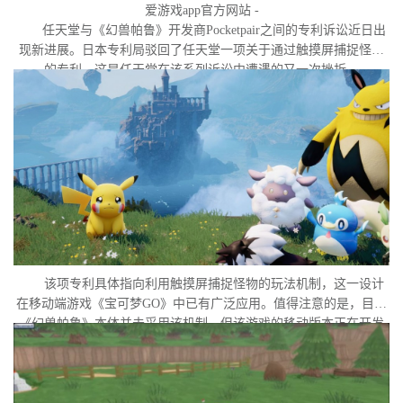
爱游戏app官方网站 -
任天堂与《幻兽帕鲁》开发商Pocketpair之间的专利诉讼近日出
现新进展。日本专利局驳回了任天堂一项关于通过触摸屏捕捉怪物
的专利，这是任天堂在该系列诉讼中遭遇的又一次挫折。
该项专利具体指向利用触摸屏捕捉怪物的玩法机制，这一设计
在移动端游戏《宝可梦GO》中已有广泛应用。值得注意的是，目前
《幻兽帕鲁》本体并未采用该机制，但该游戏的移动版本正在开发
中。外界普遍认为，这很可能是任天堂在当前时间点针对此项专利
发起诉讼的直接原因。