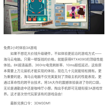
免费2小时体验3A游戏
如果不想花大价钱升级硬件，不如体验更前沿的游戏方式——
海马云电脑。只需一顿饭钱的价格，就能获得RTX4090的顶级性能
体验。8K超清画质、360Hz电竞刷新率、10ms超低延迟，这些原
本需要上万元装机才能实现的体验，现在几十元就能轻松拥有。更
为重要的是，海马云电脑不仅完美复刻了顶级主机的性能表现，更
通过革命性的跨平台技术，将3A大作的震撼体验装进了你的口袋，
无论是通勤途中还是咖啡厅小憩，掏出手机即可无缝衔接3A游戏世
界。这才是次世代玩家该有的游戏自由！
最新兑换口令：3DM3DM1