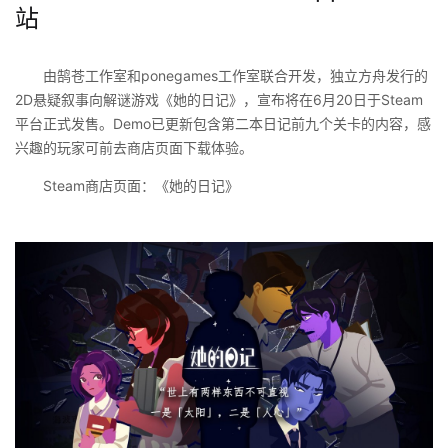
站
由鹄苍工作室和ponegames工作室联合开发，独立方舟发行的
2D悬疑叙事向解谜游戏《她的日记》，宣布将在6月20日于Steam
平台正式发售。Demo已更新包含第二本日记前九个关卡的内容，感
兴趣的玩家可前去商店页面下载体验。
Steam商店页面：《她的日记》