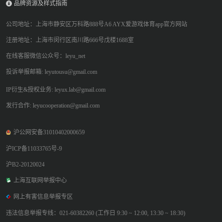
品牌资源及样式指南
公司地址：上海市静安区万科路888号A6 AYX爱游戏体育app官方网站
注册地址：上海市闵行区南川路666号戊楼1688室
在线客服微信公众号：leyu_net
投诉举报邮箱: leyutousu@gmail.com
IP衍生&授权业务: leyux.lab@gmail.com
发行合作: leyucooperation@gmail.com
沪公网安备31010402000659
沪ICP备11033765号-9
沪B2-20120024
上海互联网举报中心
网上有害信息举报专区
违法信息举报专线：021-60382260 (工作日 9:30 ~ 12:00, 13:30 ~ 18:30)