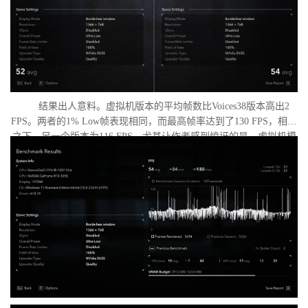
结果出人意料。虚拟机版本的平均帧数比Voices38版本高出2
FPS。两者的1% Low帧表现相同，而最高帧率达到了130 FPS，相比
之下，另一个版本为116 FPS。尤其让作者感到惊讶的是，虚拟机模
式下的优化竟如此之好。从理论上讲，额外的虚拟化层应该会给处
理器带来负担并降低性能，但实际上并没有发生这种情况。