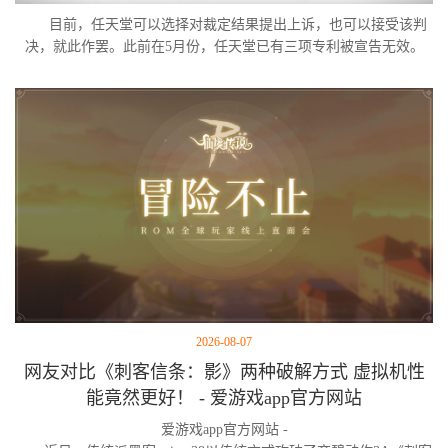
目前，任天堂可以选择对裁定结果提出上诉，也可以接受该判
决，就此作罢。此前在5月份，任天堂已有三项专利被宣告无效。
2026-08-07
网友对比《刺客信条：影》两种破解方式 虚拟机性
能竟然更好！ - 爱游戏app官方网站
爱游戏app官方网站 -