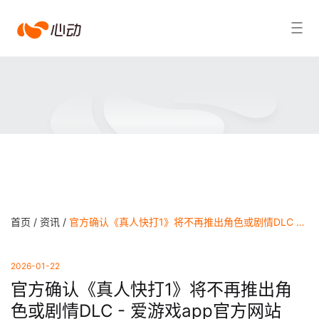
爱
搜索结果
游
戏
app
体
育
首页 /
资讯 /
官方确认《真人快打1》将不再推出角色或剧情DLC - 爱游戏app官方网站
2026-01-22
官方确认《真人快打1》将不再推出角
色或剧情DLC - 爱游戏app官方网站