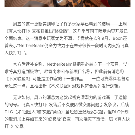
周五的这一更新实则印证了许多玩家早已料到的结局——上周
《真人快打1》宣布将推出“终极版”，这几乎等同于暗示内容开发已
全面结束。这一消息令玩家尤为不满，毕竟就在去年9月，Boon还
曾表示“NetherRealm仍全力致力于在未来很长一段时间内支持《真
人快打1》”。
官方后续补充称，NetherRealm将把重心转向下一个项目，“力
求将其打造到极致”。尽管尚未公布新项目名称，但此前有消息称
《不义联盟3》可能是工作室的下一部作品——一位可靠爆料者曾暗
示过这一点，且推出新《不义联盟》游戏也符合系列发行逻辑。
无论如何，周五的消息为这款起初充满潜力的游戏画上了遗憾
的句号。《真人快打1》发售后不久便因微交易问题引发争议，后续
DLC（如“祖国人”和“鬼脸”角色）虽短暂重燃玩家兴趣，但DLC计划
的取消加上突如其来的“终极版”官宣，再次浇灭了热情。愿《真人快
打1》安息。