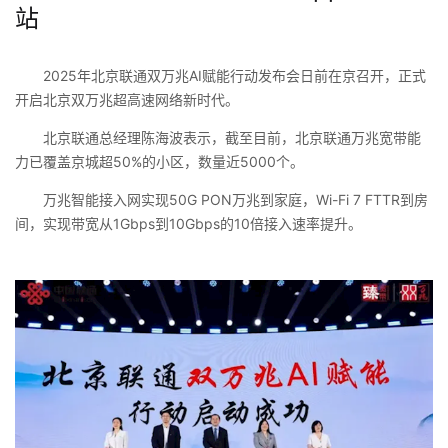
站
2025年北京联通双万兆AI赋能行动发布会日前在京召开，正式
开启北京双万兆超高速网络新时代。
北京联通总经理陈海波表示，截至目前，北京联通万兆宽带能
力已覆盖京城超50%的小区，数量近5000个。
万兆智能接入网实现50G PON万兆到家庭，Wi-Fi 7 FTTR到房
间，实现带宽从1Gbps到10Gbps的10倍接入速率提升。