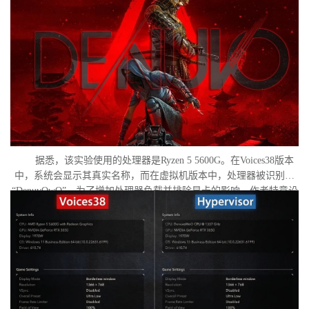
样，导致明显的帧数下降。
据悉，该实验使用的处理器是Ryzen 5 5600G。在Voices38版本
中，系统会显示其真实名称，而在虚拟机版本中，处理器被识别为
“DenuvOwO”。为了增加处理器负载并排除显卡的影响，作者特意设
置了低分辨率，并将所有图形设置调至“极低”模式。两项测试均在相
同条件下进行：内存完整性和基于虚拟化的安全性（VBS）均已关
闭，并且两轮测试之间电脑甚至没有重启。