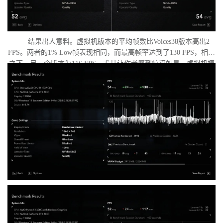
结果出人意料。虚拟机版本的平均帧数比Voices38版本高出2
FPS。两者的1% Low帧表现相同，而最高帧率达到了130 FPS，相比
之下，另一个版本为116 FPS。尤其让作者感到惊讶的是，虚拟机模
式下的优化竟如此之好。从理论上讲，额外的虚拟化层应该会给处
理器带来负担并降低性能，但实际上并没有发生这种情况。