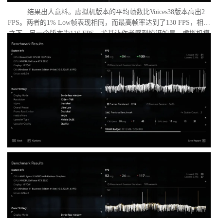
结果出人意料。虚拟机版本的平均帧数比Voices38版本高出2
FPS。两者的1% Low帧表现相同，而最高帧率达到了130 FPS，相比
之下，另一个版本为116 FPS。尤其让作者感到惊讶的是，虚拟机模
式下的优化竟如此之好。从理论上讲，额外的虚拟化层应该会给处
理器带来负担并降低性能，但实际上并没有发生这种情况。