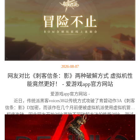
2026-08-07
网友对比《刺客信条：影》两种破解方式 虚拟机性
能竟然更好！ - 爱游戏app官方网站
爱游戏app官方网站 -
近日，传统派黑客voices38以传统方式攻破了育碧动作3A《刺客
信条：影》D加密，而该作在几个月前便被虚拟机派使用虚拟机管理
程序攻破。因此网友开始对比两种不同破解方法的性能对比。测试
作者决定验证，虚拟机管理程序是否真的会像许多玩家认为的那
样，导致明显的帧数下降。