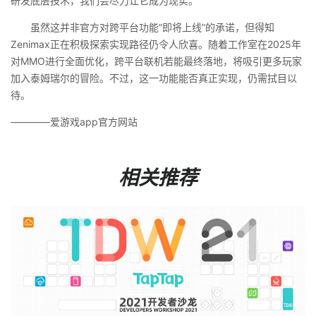
研发底层技术，我们会尽力让它成为现实。”
虽然这并非官方对跨平台功能“即将上线”的承诺，但得知
Zenimax正在积极探索实现路径仍令人欣喜。随着工作室在2025年
对MMO进行全面优化，跨平台联机若能最终落地，将吸引更多玩家
加入泰姆瑞尔的冒险。不过，这一功能能否真正实现，仍需拭目以
待。
————爱游戏app官方网站
相关推荐