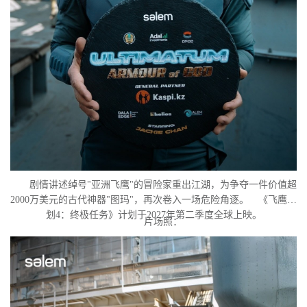
剧情讲述绰号"亚洲飞鹰"的冒险家重出江湖，为争夺一件价值超
2000万美元的古代神器"图玛"，再次卷入一场危险角逐。 《飞鹰计
划4：终极任务》计划于2027年第二季度全球上映。
片场照：