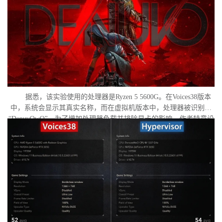
据悉，该实验使用的处理器是Ryzen 5 5600G。在Voices38版本
中，系统会显示其真实名称，而在虚拟机版本中，处理器被识别为
“DenuvOwO”。为了增加处理器负载并排除显卡的影响，作者特意设
置了低分辨率，并将所有图形设置调至“极低”模式。两项测试均在相
同条件下进行：内存完整性和基于虚拟化的安全性（VBS）均已关
闭，并且两轮测试之间电脑甚至没有重启。