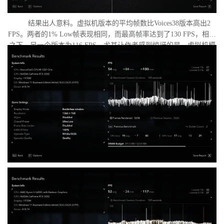
结果出人意料。虚拟机版本的平均帧数比Voices38版本高出2
FPS。两者的1% Low帧表现相同，而最高帧率达到了130 FPS，相比
之下，另一个版本为116 FPS。尤其让作者感到惊讶的是，虚拟机模
式下的优化竟如此之好。从理论上讲，额外的虚拟化层应该会给处
理器带来负担并降低性能，但实际上并没有发生这种情况。