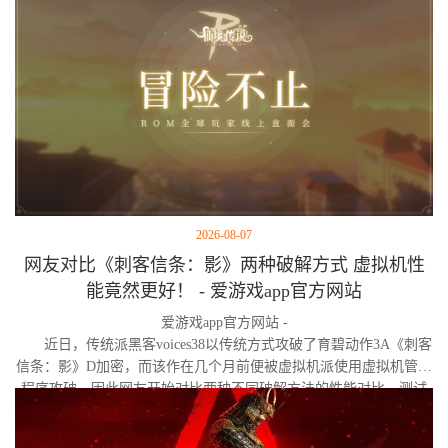
2026-08-07
网友对比《刺客信条：影》两种破解方式 虚拟机性
能竟然更好！ - 爱游戏app官方网站
爱游戏app官方网站 -
近日，传统派黑客voices38以传统方式攻破了育碧动作3A《刺客
信条：影》D加密，而该作在几个月前便被虚拟机派使用虚拟机管理
程序攻破。因此网友开始对比两种不同破解方法的性能对比。测试
作者决定验证，虚拟机管理程序是否真的会像许多玩家认为的那
样，导致明显的帧数下降。