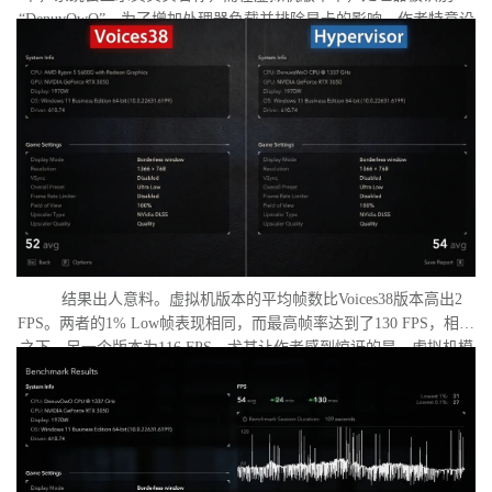
“DenuvOwO”。为了增加处理器负载并排除显卡的影响，作者特意设
置了低分辨率，并将所有图形设置调至“极低”模式。两项测试均在相
同条件下进行：内存完整性和基于虚拟化的安全性（VBS）均已关
闭，并且两轮测试之间电脑甚至没有重启。
结果出人意料。虚拟机版本的平均帧数比Voices38版本高出2
FPS。两者的1% Low帧表现相同，而最高帧率达到了130 FPS，相比
之下，另一个版本为116 FPS。尤其让作者感到惊讶的是，虚拟机模
式下的优化竟如此之好。从理论上讲，额外的虚拟化层应该会给处
理器带来负担并降低性能，但实际上并没有发生这种情况。