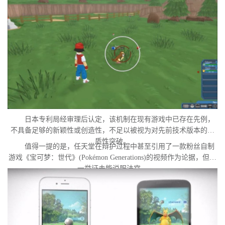
中。外界普遍认为，这很可能是任天堂在当前时间点针对此项专利
发起诉讼的直接原因。
日本专利局经审理后认定，该机制在现有游戏中已存在先例，
不具备足够的新颖性或创造性，不足以被视为对先前技术版本的实
质性突破。
值得一提的是，任天堂在辩护过程中甚至引用了一款粉丝自制
游戏《宝可梦：世代》(Pokémon Generations)的视频作为论据，但这
一举证未能说服法官。