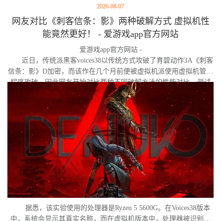
2026-08-07
网友对比《刺客信条：影》两种破解方式 虚拟机性
能竟然更好！ - 爱游戏app官方网站
爱游戏app官方网站 -
近日，传统派黑客voices38以传统方式攻破了育碧动作3A《刺客
信条：影》D加密，而该作在几个月前便被虚拟机派使用虚拟机管理
程序攻破。因此网友开始对比两种不同破解方法的性能对比。测试
作者决定验证，虚拟机管理程序是否真的会像许多玩家认为的那
样，导致明显的帧数下降。
据悉，该实验使用的处理器是Ryzen 5 5600G。在Voices38版本
中，系统会显示其真实名称，而在虚拟机版本中，处理器被识别为