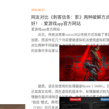
2026-08-07
网友对比《刺客信条：影》两种破解方式
好！ - 爱游戏app官方网站
爱游戏app官方网站 -
近日，传统派黑客voices38以传统方式攻破了
加密，而该作在几个月前便被虚拟机派使用虚拟机
对比两种不同破解方法的性能对比。测试作者决定
的会像许多玩家认为的那样，导致明显的帧数下降
据悉，该实验使用的处理器是Ryzen 5 5600G。
示其真实名称，而在虚拟机版本中，处理器被识别为“D
理器负载并排除显卡的影响，作者特意设置了低分
“极低”模式。两项测试均在相同条件下进行：内存
（VBS）均已关闭，并且两轮测试之间电脑甚至没