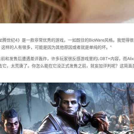
为《龙腾世纪4》是一款非常优秀的游戏，一如既往的BioWare风格。我觉
失败。这样的人有很多，可能是因为其他原因或者就是单纯的坏。”
前和发售后遭遇差评轰炸，许多玩家很反感游戏里的LGBT+内容，而Ali
击它，太荒唐了。你怎么能在它没正式发售之前，就妄加评判呢？这简直愚