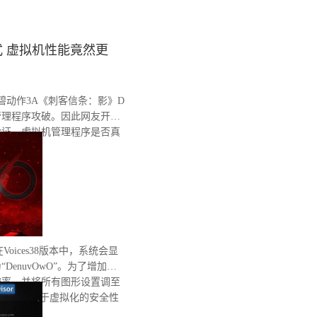
 虚拟机性能竟然更
育碧动作3A《刺客信条：影》D
管理程序攻破。因此网友开始
验证，虚拟机管理程序是否真
。
在Voices38版本中，系统会显
enuvOwO”。为了增加处
辨率，并将所有图形设置调至
完整性和基于虚拟化的安全性
有重启。