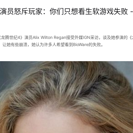
演员怒斥玩家：你们只想看生软游戏失败 - 
腾世纪4》演员Alix Wilton Regan接受外媒IGN采访，谈及她参演的《
让她有些崩溃，她认为许多人希望看到BioWare的失败。