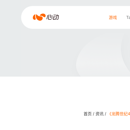
爱
游戏
T
游
戏
搜索结果
app
体
育
首页 /
资讯 /
《龙腾世纪4