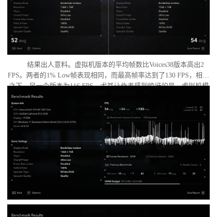
结果出人意料。虚拟机版本的平均帧数比Voices38版本高出2
FPS。两者的1% Low帧表现相同，而最高帧率达到了130 FPS，相比
之下，另一个版本为116 FPS。尤其让作者感到惊讶的是，虚拟机模
式下的优化竟如此之好。从理论上讲，额外的虚拟化层应该会给处
理器带来负担并降低性能，但实际上并没有发生这种情况。