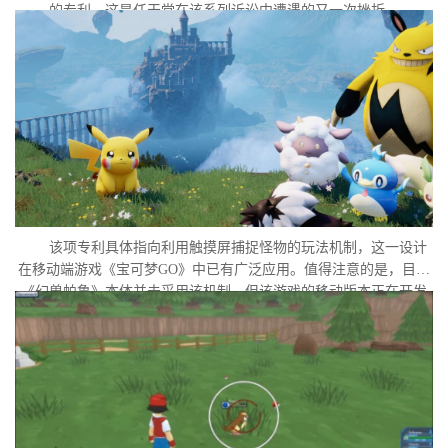
的专利，这是任天堂在该系列诉讼中遭遇的又一次挫折。
该项专利具体指向利用触摸屏捕捉怪物的玩法机制，这一设计
在移动端游戏《宝可梦GO》中已有广泛应用。值得注意的是，目前
《幻兽帕鲁》本体并未采用该机制，但该游戏的移动版本正在开发
中。外界普遍认为，这很可能是任天堂在当前时间点针对此项专利
发起诉讼的直接原因。