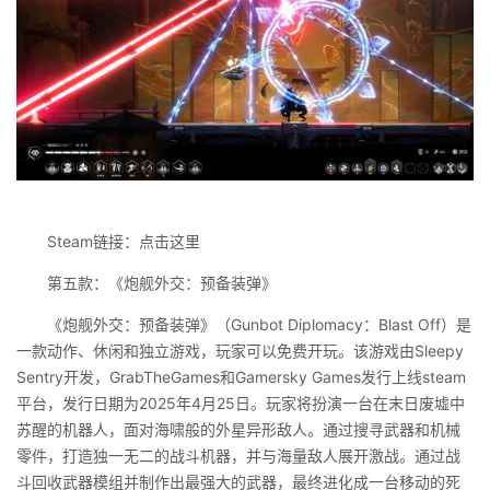
Steam链接：点击这里
第五款：《炮舰外交：预备装弹》
《炮舰外交：预备装弹》（Gunbot Diplomacy：Blast Off）是
一款动作、休闲和独立游戏，玩家可以免费开玩。该游戏由Sleepy
Sentry开发，GrabTheGames和Gamersky Games发行上线steam
平台，发行日期为2025年4月25日‌。玩家将扮演一台在末日废墟中
苏醒的机器人，面对海啸般的外星异形敌人。通过搜寻武器和机械
零件，打造独一无二的战斗机器，并与海量敌人展开激战。通过战
斗回收武器模组并制作出最强大的武器，最终进化成一台移动的死