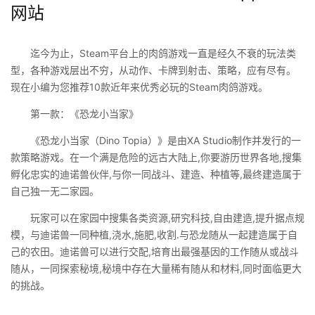
网站
迄今为止，Steam平台上的肉鸽游戏一直是经久不衰的玩法类
型，各种游戏层出不穷，从动作、卡牌到射击、策略，应有尽有。
现在小编为您推荐10款近年来优秀必玩的Steam肉鸽游戏。
第一款：《恐龙小当家》
《恐龙小当家（Dino Topia）》是由XA Studio制作并发行的一
款策略游戏。在一个满是危险的远古大陆上,你要游历世界各地,搜集
孵化忠实的迪诺兽伙伴,与你一同战斗、建造、种植等,最终建造属于
自己独一无二家园。
玩家可以在家园中搜集各类资源,研究科技,自由建造,提升据点规
模，与迪诺兽一同种植,浇水,施肥,收割.与恐龙随从一起建造属于自
己的农田。迪诺兽可以进行交配,培育出最强基因的工作随从或战斗
随从，一同探索秘境,秘境中存在大量稀有随从和材料,同时面临更大
的挑战。