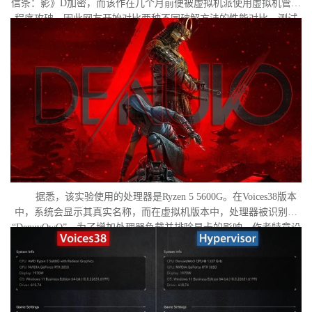
信条：影》D加密，而该作在几个月前便被虚拟机派使用虚拟机管理
程序攻破。因此网友开始对比两种不同破解方法的性能对比。测试
作者决定验证，虚拟机管理程序是否真的会像许多玩家认为的那
样，导致明显的帧数下降。
据悉，该实验使用的处理器是Ryzen 5 5600G。在Voices38版本
中，系统会显示其真实名称，而在虚拟机版本中，处理器被识别为
“DenuvOwO”。为了增加处理器负载并排除显卡的影响，作者特意设
置了低分辨率，并将所有图形设置调至“极低”模式。两项测试均在相
同条件下进行：内存完整性和基于虚拟化的安全性（VBS）均已关
闭，并且两轮测试之间电脑甚至没有重启。