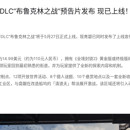
LC“布鲁克林之战”预告片发布 现已上线！ 
DLC“布鲁克林之战”将于5月27日正式上线，现育碧已同时发布了上线
为14.99美元（约为110元人民币），拥有《全境封锁2》黄金版或终极
将带领玩家回到最初熟悉的街道，并为玩家提供了全新的探索内容和机制。
控制点、12项开放世界活动、8个猎人谜题、10个悬赏地点以及一套全新
工业区，与盘踞在改造船坞的「清道夫」帮派展开激战，该区域还将引入