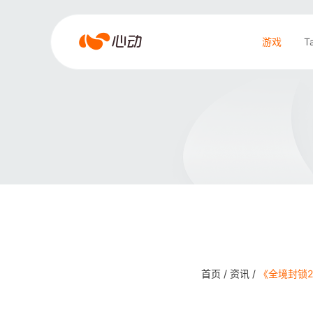
爱
游戏
T
游
戏
搜索结果
app
体
育
首页 /
资讯 /
《全境封锁2