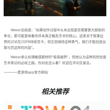
Weber总结道："如果创作过程中从未出现是否需要更大胆些的
争论，那可能意味着你并未真正触及艺术的核心。这类关于叙事边
界的讨论在CDPR持续至今，但正因保持这种勇气，我们才能创造出
罪与罚这样的内容"。
Weber承认处理敏感题材时"极易越界"，但他认为这种风险恰是
艺术表达的必经之路。你对此怎么看？欢迎在评论区留言。
————爱游戏app官方网站
相关推荐