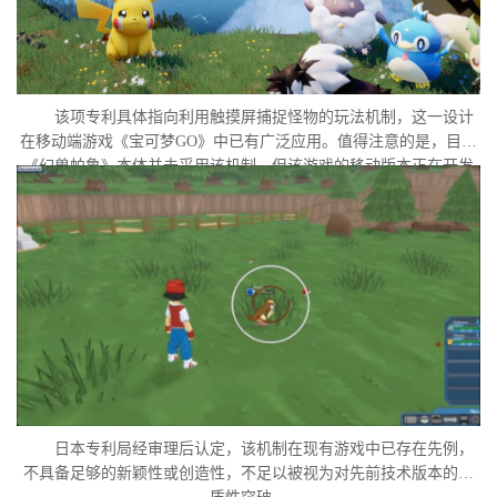
该项专利具体指向利用触摸屏捕捉怪物的玩法机制，这一设计
在移动端游戏《宝可梦GO》中已有广泛应用。值得注意的是，目前
《幻兽帕鲁》本体并未采用该机制，但该游戏的移动版本正在开发
中。外界普遍认为，这很可能是任天堂在当前时间点针对此项专利
发起诉讼的直接原因。
日本专利局经审理后认定，该机制在现有游戏中已存在先例，
不具备足够的新颖性或创造性，不足以被视为对先前技术版本的实