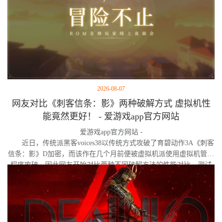
2026-08-07
网友对比《刺客信条：影》两种破解方式 虚拟机性
能竟然更好！ - 爱游戏app官方网站
爱游戏app官方网站 -
近日，传统派黑客voices38以传统方式攻破了育碧动作3A《刺客
信条：影》D加密，而该作在几个月前便被虚拟机派使用虚拟机管理
程序攻破。因此网友开始对比两种不同破解方法的性能对比。测试
作者决定验证，虚拟机管理程序是否真的会像许多玩家认为的那
样，导致明显的帧数下降。