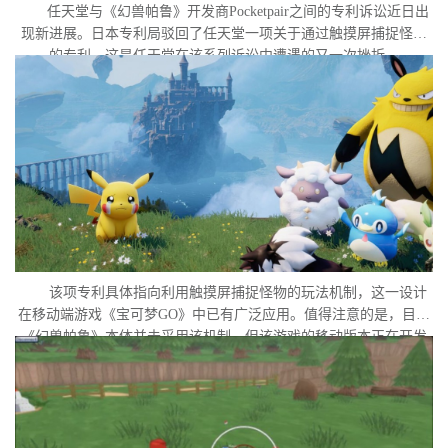
任天堂与《幻兽帕鲁》开发商Pocketpair之间的专利诉讼近日出
现新进展。日本专利局驳回了任天堂一项关于通过触摸屏捕捉怪物
的专利，这是任天堂在该系列诉讼中遭遇的又一次挫折。
该项专利具体指向利用触摸屏捕捉怪物的玩法机制，这一设计
在移动端游戏《宝可梦GO》中已有广泛应用。值得注意的是，目前
《幻兽帕鲁》本体并未采用该机制，但该游戏的移动版本正在开发
中。外界普遍认为，这很可能是任天堂在当前时间点针对此项专利
发起诉讼的直接原因。