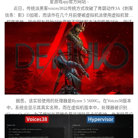
爱游戏app官方网站 -
近日，传统派黑客voices38以传统方式攻破了育碧动作3A《刺客
信条：影》D加密，而该作在几个月前便被虚拟机派使用虚拟机管理
程序攻破。因此网友开始对比两种不同破解方法的性能对比。测试
作者决定验证，虚拟机管理程序是否真的会像许多玩家认为的那
样，导致明显的帧数下降。
据悉，该实验使用的处理器是Ryzen 5 5600G。在Voices38版本
中，系统会显示其真实名称，而在虚拟机版本中，处理器被识别为
“DenuvOwO”。为了增加处理器负载并排除显卡的影响，作者特意设
置了低分辨率，并将所有图形设置调至“极低”模式。两项测试均在相
同条件下进行：内存完整性和基于虚拟化的安全性（VBS）均已关
闭，并且两轮测试之间电脑甚至没有重启。