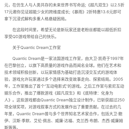
元，在仿生人与人类共存的未来世界书写命运;《超凡双生》以2.5折
17元邀你见证超能少女的跨维度成长;《暴雨》2折特惠13.6元即可
拿下沉浸式解构多重人格悬疑困局。
在这段时间里，希望无论是新玩家还是老粉丝都能以超低折扣
享受QD游戏带给自己的快乐。
关于Quantic Dream工作室
Quantic Dream是一家法国游戏工作室，由大卫·凯奇于1997年
在巴黎创立，以旗下高质量的游戏作品而闻名全球。他们在艺术和
技术领域积极创新，以玩家情感为基础打造沉浸交互式的游戏体
验，游戏允许玩家通过多个选择来改变故事走向、探索结局。2005
年，工作室推出了首个“互动电影式”的游戏。之后工作室与索尼互动
娱乐合作，推出了爆款游戏《超凡双生》和《底特律：化身为
人》。这些游戏都由Quantic Dream独立设计制作，已斩获超过250
项全球奖项，对游戏叙事方式的发展作出了重要贡献。在过去的几
年里，Quantic Dream曾与多个世界知名艺术家合作，包括大卫·鲍
伊、汉斯·季默、艾伦·佩吉、威廉·达福、克兰西·布朗、杰西·威廉姆
斯等等。