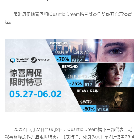
限时周促惊喜回归!Quantic Dream携三部杰作陪你开启沉浸冒
险。
2025年5月27日至6月2日，Quantic Dream旗下三部代表互动
叙事巅峰之作开启限时特惠。《底特律：化身为人》享3折仅需38.4