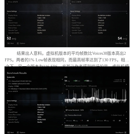
结果出人意料。虚拟机版本的平均帧数比Voices38版本高出2
FPS。两者的1% Low帧表现相同，而最高帧率达到了130 FPS，相比
之下，另一个版本为116 FPS。尤其让作者感到惊讶的是，虚拟机模
式下的优化竟如此之好。从理论上讲，额外的虚拟化层应该会给处
理器带来负担并降低性能，但实际上并没有发生这种情况。