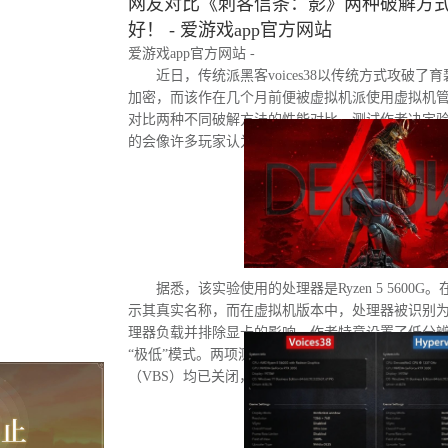
网友对比《刺客信条：影》两种破解方式
好！ - 爱游戏app官方网站
爱游戏app官方网站 -
近日，传统派黑客voices38以传统方式攻破了
加密，而该作在几个月前便被虚拟机派使用虚拟机
对比两种不同破解方法的性能对比。测试作者决定
的会像许多玩家认为的那样，导致明显的帧数下降
据悉，该实验使用的处理器是Ryzen 5 5600G。
示其真实名称，而在虚拟机版本中，处理器被识别为“D
理器负载并排除显卡的影响，作者特意设置了低分
“极低”模式。两项测试均在相同条件下进行：内存
（VBS）均已关闭，并且两轮测试之间电脑甚至没