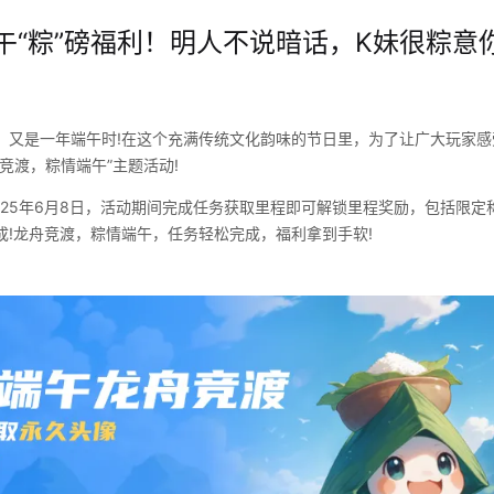
午“粽”磅福利！明人不说暗话，K妹很粽意你
，又是一年端午时!在这个充满传统文化韵味的节日里，为了让广大玩家感
竞渡，粽情端午”主题活动!
至2025年6月8日，活动期间完成任务获取里程即可解锁里程奖励，包括限
成!龙舟竞渡，粽情端午，任务轻松完成，福利拿到手软!