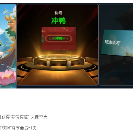
获得”粽情粽意“ 头像*7天
可获得”尊享会员*1天