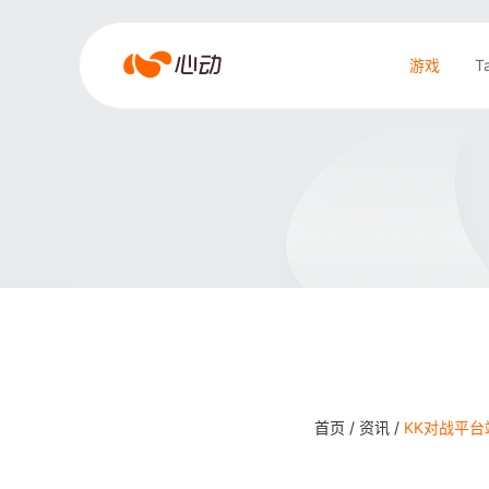
爱
游戏
T
游
戏
搜索结果
app
体
育
首页 /
资讯 /
KK对战平台