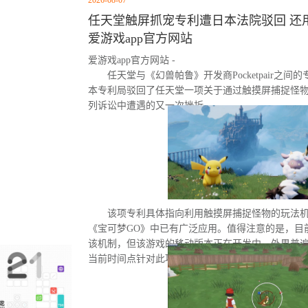
2026-08-07
任天堂触屏抓宠专利遭日本法院驳回 还用
爱游戏app官方网站
爱游戏app官方网站 -
任天堂与《幻兽帕鲁》开发商Pocketpair之
本专利局驳回了任天堂一项关于通过触摸屏捕捉怪
列诉讼中遭遇的又一次挫折。
该项专利具体指向利用触摸屏捕捉怪物的玩法
《宝可梦GO》中已有广泛应用。值得注意的是，目
该机制，但该游戏的移动版本正在开发中。外界普
当前时间点针对此项专利发起诉讼的直接原因。