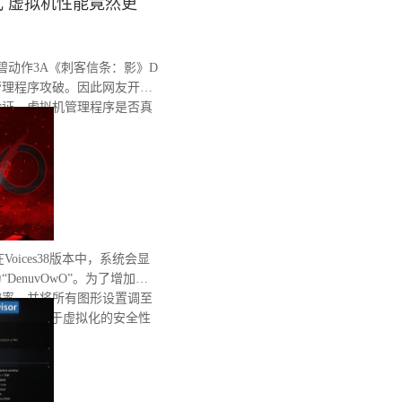
 虚拟机性能竟然更
育碧动作3A《刺客信条：影》D
管理程序攻破。因此网友开始
验证，虚拟机管理程序是否真
。
在Voices38版本中，系统会显
enuvOwO”。为了增加处
辨率，并将所有图形设置调至
完整性和基于虚拟化的安全性
有重启。