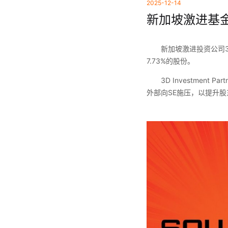
2025-12-14
新加坡激进基金3
新加坡激进投资公司3D
7.73%的股份。
3D Investmen
外部向SE施压，以提升股