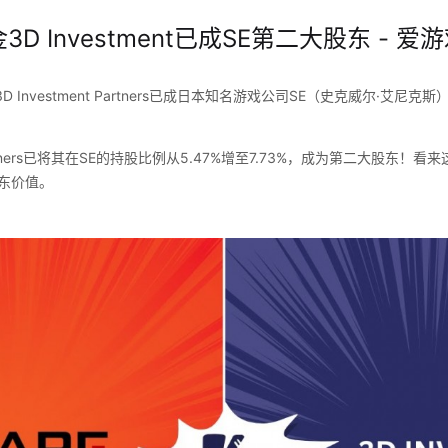
D Investment已成SE第二大股东 - 爱
 Investment Partners已成日本知名游戏公司SE（史克威尔·艾尼
t Partners已将其在SE的持股比例从5.47%增至7.73%，成为第二大股东
东价值。