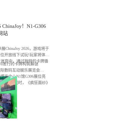
naJoy！N1-G306
网站
inaJoy 2026，游戏将于
6展位开放线下试玩!玩家将体验
灵迷宫中，通过独特的卡牌循
 Wizard发行的卡牌构筑解谜
国国际数码互动娱乐展览会
国际博览中心N1馆G306展位亮
mo。与此同时，《疯狂面纱》