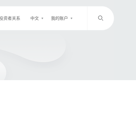
投资者关系
中文
我的账户
/
中文
EN
登录
充值
客服