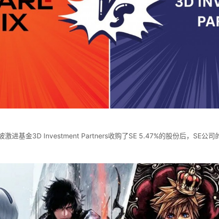
进基金3D Investment Partners收购了SE 5.47%的股份后，S