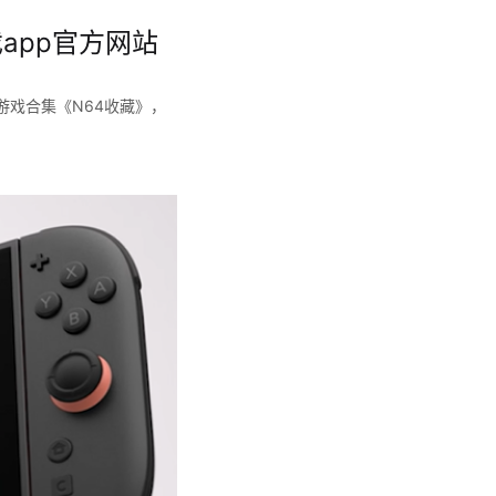
戏app官方网站
游戏合集《N64收藏》，