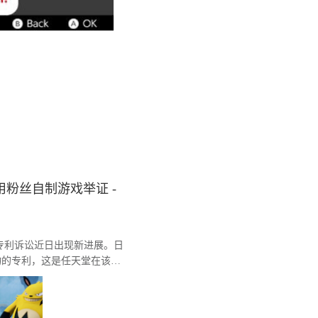
粉丝自制游戏举证 -
间的专利诉讼近日出现新进展。日
物的专利，这是任天堂在该系