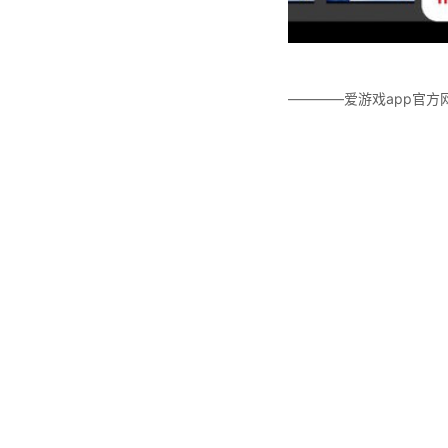
————爱游戏app官方