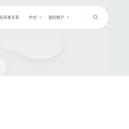
投资者关系
中文
我的账户
/
中文
EN
登录
充值
客服