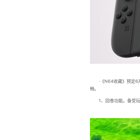
·《N64收藏》预
畅。
1、回卷功能。备受