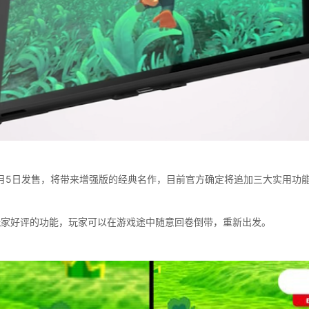
定6月5日发售，将带来增强版的经典名作，目前官方确定将追加三大实用功
玩家好评的功能，玩家可以在游戏途中随意回卷倒带，重新出发。