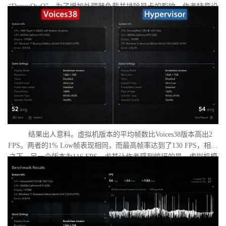
“DenuvOwO”。为了增加处理器负载并排除显卡的影响，作者特意设
置了低分辨率，并将所有图形设置调至“极低”模式。两项测试均在相
同条件下进行：内存完整性和基于虚拟化的安全性（VBS）均已关
闭，并且两轮测试之间电脑甚至没有重启。
结果出人意料。虚拟机版本的平均帧数比Voices38版本高出2
FPS。两者的1% Low帧表现相同，而最高帧率达到了130 FPS，相比
之下，另一个版本为116 FPS。尤其让作者感到惊讶的是，虚拟机模
式下的优化竟如此之好。从理论上讲，额外的虚拟化层应该会给处
理器带来负担并降低性能，但实际上并没有发生这种情况。