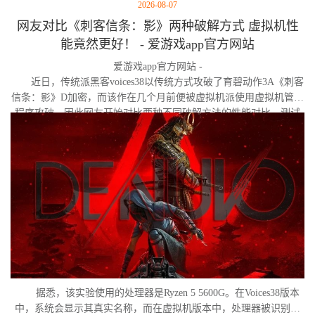
2026-08-07
网友对比《刺客信条：影》两种破解方式 虚拟机性
能竟然更好！ - 爱游戏app官方网站
爱游戏app官方网站 -
近日，传统派黑客voices38以传统方式攻破了育碧动作3A《刺客
信条：影》D加密，而该作在几个月前便被虚拟机派使用虚拟机管理
程序攻破。因此网友开始对比两种不同破解方法的性能对比。测试
作者决定验证，虚拟机管理程序是否真的会像许多玩家认为的那
样，导致明显的帧数下降。
据悉，该实验使用的处理器是Ryzen 5 5600G。在Voices38版本
中，系统会显示其真实名称，而在虚拟机版本中，处理器被识别为