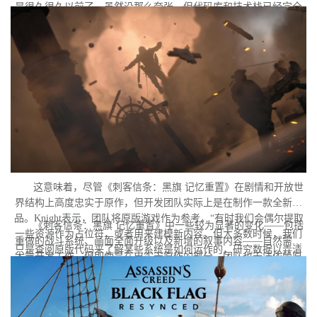
是很久很久以前了。虽然没那么夸张，但代码库和技术栈已经完全
不一样了。”
这意味着，尽管《刺客信条：黑旗 记忆重置》在剧情和开放世
界结构上高度忠实于原作，但开发团队实际上是在制作一款全新作
品。Knight表示，团队将原版游戏作为参考，“有时我们会偶尔提取
《刺客信条：黑旗 记忆重置》中一些较为显著的变化——包括
一些资源作为占位符，或者用来建模新内容。但大多数时候，我们
重做的战斗系统、画面全面升级以及新增的叙事内容——自然需要
只是查阅原版代码来了解某些系统是如何运作的，研究数据以弄清
大量开发工作。但即使是在忠实于原作的部分，团队也无法依赖原
楚某些功能背后的逻辑，学习其中隐藏的秘密。但本质上，我们必
版的存档代码。
须重建一切。”