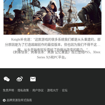
Knight补充道：“这款游戏的很多系统我们都是从头重建的，部
分原因是为了打造超越前作的最佳版本，但也因为我们不得不这么
做。从头开始有时反而给了你做出改变的能力。”
《刺客信条：刺客信条：黑旗 记忆重置》现已登陆PS5、Xbox
Series X|S和PC平台。
免责声明
隐私政策
用户协议
游戏大厅
论坛
品牌资源及样式指南