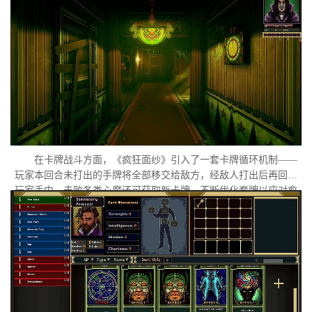
隐藏在梦魇深处的外星意识试图夺取她的主体性。玩家需要在扭曲
的心理迷宫中进行探索与解谜，直面潜藏于她意识深处的心魔与梦
魇。
在卡牌战斗方面，《疯狂面纱》引入了一套卡牌循环机制——
玩家本回合未打出的手牌将全部移交给敌方，经敌人打出后再回归
玩家手中。击败各类心魔还可获取新卡牌，不断优化套牌以应对愈
发扭曲的梦境敌人。在视觉呈现上，游戏采用独特的复古像素画
风，刻意保留低分辨率下模糊失真的质感，营造出兼具复古感与精
神错位感的氛围体验。