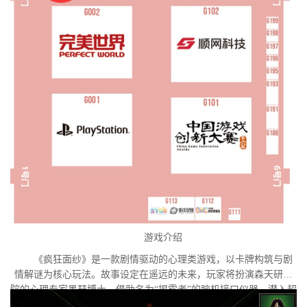
游戏介绍
《疯狂面纱》是一款剧情驱动的心理类游戏，以卡牌构筑与剧
情解谜为核心玩法。故事设定在遥远的未来，玩家将扮演森天研究
院的心理专家墨瑟博士，借助名为“揭露者”的脑机接口仪器，潜入超
自然疾病患者索菲亚的内心世界。索菲亚正面临意识异化的危机，