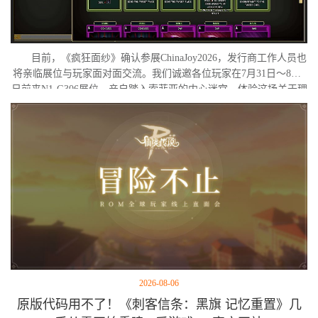
目前，《疯狂面纱》确认参展ChinaJoy2026，发行商工作人员也
将亲临展位与玩家面对面交流。我们诚邀各位玩家在7月31日～8月2
日前来N1-G306展位，亲自踏入索菲亚的内心迷宫，体验这场关于理
智与疯狂的独特旅程。
2026-08-06
原版代码用不了！《刺客信条：黑旗 记忆重置》几