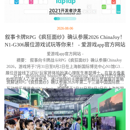
2026-08-06
叙事卡牌RPG《疯狂面纱》确认参展2026 ChinaJoy！
N1-G306展位游戏试玩等你来！ - 爱游戏app官方网站
爱游戏app官方网站 -
摘要： 叙事向卡牌战斗RPG《疯狂面纱》确认参展ChinaJoy
2026，游戏将于7月31日至8月2日在上海新国际博览中心N1馆G306
展位开放线下试玩!玩家将体验扮演心理医生墨瑟博士，在复古像素
近日，由Stormling Studio开发、Wandering Wizard发行的卡牌构
构筑的病人心灵迷宫中，通过独特的卡牌循环机制与梦魇展开策略
筑解谜RPG《疯狂面纱》确认参展2026年第二十三届中国国际数码
对决。
互动娱乐展览会(ChinaJoy)。游戏将于7月31日至8月2日在上海新国
际博览中心N1馆G306展位亮相，届时玩家可前往蜗牛游戏展台亲身
体验试玩Demo。与此同时，《疯狂面纱》Steam商店页现已上线，
玩家可提前加入愿望单。