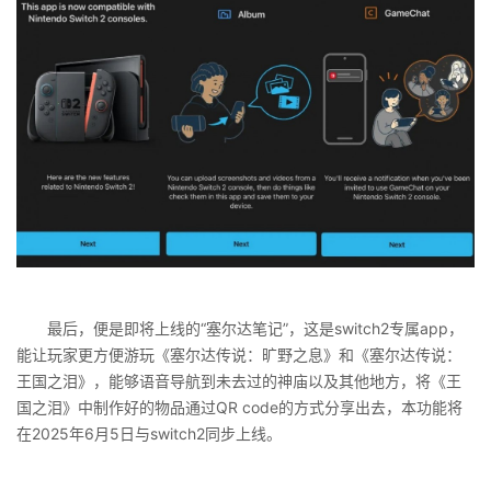
最后，便是即将上线的“塞尔达笔记”，这是switch2专属app，
能让玩家更方便游玩《塞尔达传说：旷野之息》和《塞尔达传说：
王国之泪》，能够语音导航到未去过的神庙以及其他地方，将《王
国之泪》中制作好的物品通过QR code的方式分享出去，本功能将
在2025年6月5日与switch2同步上线。