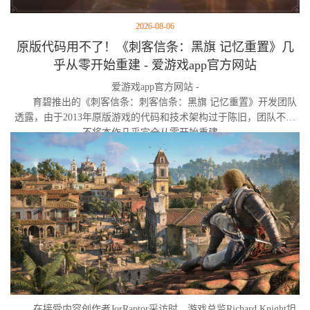
2026-08-06
原版代码用不了！《刺客信条：黑旗 记忆重置》几
乎从零开始重建 - 爱游戏app官方网站
爱游戏app官方网站 -
育碧推出的《刺客信条：刺客信条：黑旗 记忆重置》开发团队
透露，由于2013年原版游戏的代码和技术架构过于陈旧，团队不得
不将本作几乎完全从零开始重建。
在接受内容创作者JorRaptor采访时，游戏总监Richard Knight坦