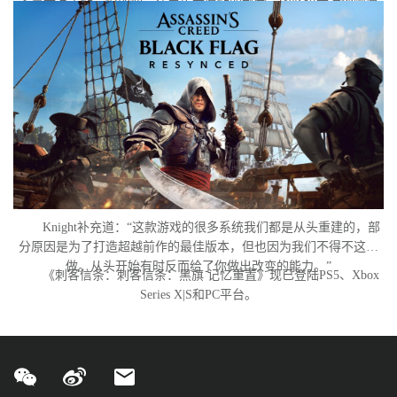
大量开发工作。但即使是在忠实于原作的部分，团队也无法依赖原
楚某些功能背后的逻辑，学习其中隐藏的秘密。但本质上，我们必
版的存档代码。
须重建一切。”
Knight补充道：“这款游戏的很多系统我们都是从头重建的，部
分原因是为了打造超越前作的最佳版本，但也因为我们不得不这么
做。从头开始有时反而给了你做出改变的能力。”
《刺客信条：刺客信条：黑旗 记忆重置》现已登陆PS5、Xbox
Series X|S和PC平台。