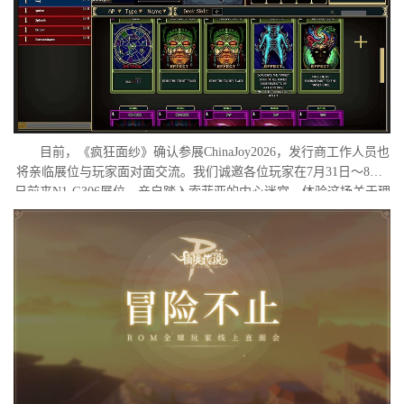
目前，《疯狂面纱》确认参展ChinaJoy2026，发行商工作人员也
将亲临展位与玩家面对面交流。我们诚邀各位玩家在7月31日～8月2
日前来N1-G306展位，亲自踏入索菲亚的内心迷宫，体验这场关于理
智与疯狂的独特旅程。