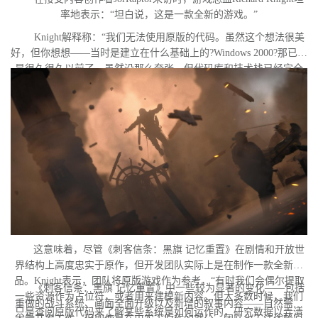
率地表示：“坦白说，这是一款全新的游戏。”
Knight解释称：“我们无法使用原版的代码。虽然这个想法很美
好，但你想想——当时是建立在什么基础上的?Windows 2000?那已经
是很久很久以前了。虽然没那么夸张，但代码库和技术栈已经完全
不一样了。”
这意味着，尽管《刺客信条：黑旗 记忆重置》在剧情和开放世
界结构上高度忠实于原作，但开发团队实际上是在制作一款全新作
品。Knight表示，团队将原版游戏作为参考，“有时我们会偶尔提取
《刺客信条：黑旗 记忆重置》中一些较为显著的变化——包括
一些资源作为占位符，或者用来建模新内容。但大多数时候，我们
重做的战斗系统、画面全面升级以及新增的叙事内容——自然需要
只是查阅原版代码来了解某些系统是如何运作的，研究数据以弄清