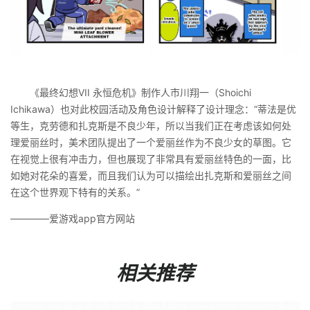
《最终幻想VII 永恒危机》制作人市川翔一（Shoichi
Ichikawa）也对此校园活动及角色设计解释了设计理念：“蒂法是优
等生，克劳德和扎克斯是不良少年，所以当我们正在考虑该如何处
理爱丽丝时，美术团队提出了一个爱丽丝作为不良少女的草图。它
在视觉上很有冲击力，但也展现了非常具有爱丽丝特色的一面，比
如她对花朵的喜爱，而且我们认为可以描绘出扎克斯和爱丽丝之间
在这个世界观下特有的关系。”
————爱游戏app官方网站
相关推荐