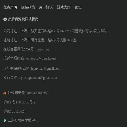
免责声明
隐私政策
用户协议
游戏大厅
论坛
品牌资源及样式指南
公司地址：上海市静安区万科路888号A6 AYX爱游戏体育app官方网站
注册地址：上海市闵行区南川路666号戊楼1688室
在线客服微信公众号：leyu_net
投诉举报邮箱: leyutousu@gmail.com
IP衍生&授权业务: leyux.lab@gmail.com
发行合作: leyucooperation@gmail.com
沪公网安备31010402000659
沪ICP备11033765号-9
沪B2-20120024
上海互联网举报中心