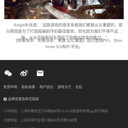
Knight补充道：“这款游戏的很多系统我们都是从头重建的，部
分原因是为了打造超越前作的最佳版本，但也因为我们不得不这么
做。从头开始有时反而给了你做出改变的能力。”
《刺客信条：刺客信条：黑旗 记忆重置》现已登陆PS5、Xbox
Series X|S和PC平台。
免责声明
隐私政策
用户协议
游戏大厅
论坛
品牌资源及样式指南
公司地址：上海市静安区万科路888号A6 AYX爱游戏体育app官方网站
注册地址：上海市闵行区南川路666号戊楼1688室