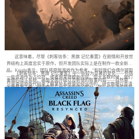
这意味着，尽管《刺客信条：黑旗 记忆重置》在剧情和开放世
界结构上高度忠实于原作，但开发团队实际上是在制作一款全新作
品。Knight表示，团队将原版游戏作为参考，“有时我们会偶尔提取
《刺客信条：黑旗 记忆重置》中一些较为显著的变化——包括
一些资源作为占位符，或者用来建模新内容。但大多数时候，我们
重做的战斗系统、画面全面升级以及新增的叙事内容——自然需要
只是查阅原版代码来了解某些系统是如何运作的，研究数据以弄清
大量开发工作。但即使是在忠实于原作的部分，团队也无法依赖原
楚某些功能背后的逻辑，学习其中隐藏的秘密。但本质上，我们必
版的存档代码。
须重建一切。”