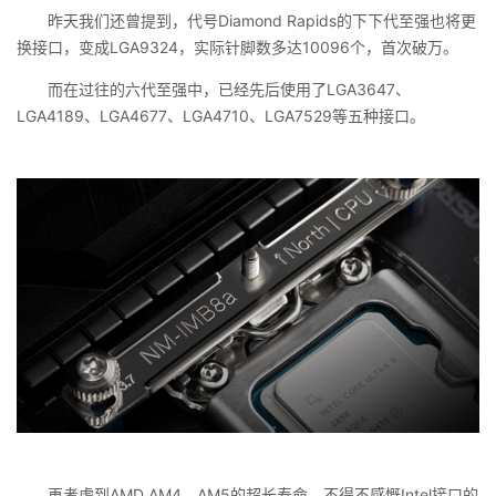
昨天我们还曾提到，代号Diamond Rapids的下下代至强也将更
换接口，变成LGA9324，实际针脚数多达10096个，首次破万。
而在过往的六代至强中，已经先后使用了LGA3647、
LGA4189、LGA4677、LGA4710、LGA7529等五种接口。
再考虑到AMD AM4、AM5的超长寿命，不得不感慨Intel接口的