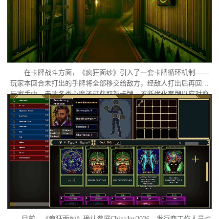
在卡牌战斗方面，《疯狂面纱》引入了一套卡牌循环机制——
玩家本回合未打出的手牌将全部移交给敌方，经敌人打出后再回归
玩家手中。击败各类心魔还可获取新卡牌，不断优化套牌以应对愈
发扭曲的梦境敌人。在视觉呈现上，游戏采用独特的复古像素画
风，刻意保留低分辨率下模糊失真的质感，营造出兼具复古感与精
神错位感的氛围体验。
目前，《疯狂面纱》确认参展ChinaJoy2026，发行商工作人员也