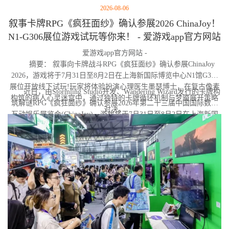
2026-08-06
叙事卡牌RPG《疯狂面纱》确认参展2026 ChinaJoy！
N1-G306展位游戏试玩等你来！ - 爱游戏app官方网站
爱游戏app官方网站 -
摘要： 叙事向卡牌战斗RPG《疯狂面纱》确认参展ChinaJoy
2026，游戏将于7月31日至8月2日在上海新国际博览中心N1馆G306
展位开放线下试玩!玩家将体验扮演心理医生墨瑟博士，在复古像素
近日，由Stormling Studio开发、Wandering Wizard发行的卡牌构
构筑的病人心灵迷宫中，通过独特的卡牌循环机制与梦魇展开策略
筑解谜RPG《疯狂面纱》确认参展2026年第二十三届中国国际数码
对决。
互动娱乐展览会(ChinaJoy)。游戏将于7月31日至8月2日在上海新国
际博览中心N1馆G306展位亮相，届时玩家可前往蜗牛游戏展台亲身
体验试玩Demo。与此同时，《疯狂面纱》Steam商店页现已上线，
玩家可提前加入愿望单。