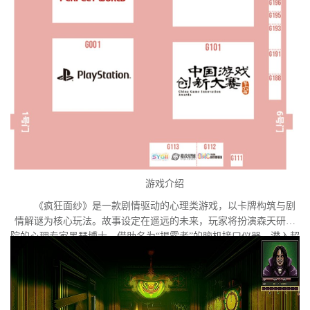
游戏介绍
《疯狂面纱》是一款剧情驱动的心理类游戏，以卡牌构筑与剧
情解谜为核心玩法。故事设定在遥远的未来，玩家将扮演森天研究
院的心理专家墨瑟博士，借助名为“揭露者”的脑机接口仪器，潜入超
自然疾病患者索菲亚的内心世界。索菲亚正面临意识异化的危机，
隐藏在梦魇深处的外星意识试图夺取她的主体性。玩家需要在扭曲
的心理迷宫中进行探索与解谜，直面潜藏于她意识深处的心魔与梦
魇。