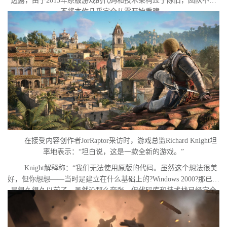
透露，由于2013年原版游戏的代码和技术架构过于陈旧，团队不得
不将本作几乎完全从零开始重建。
在接受内容创作者JorRaptor采访时，游戏总监Richard Knight坦
率地表示：“坦白说，这是一款全新的游戏。”
Knight解释称：“我们无法使用原版的代码。虽然这个想法很美
好，但你想想——当时是建立在什么基础上的?Windows 2000?那已经
是很久很久以前了。虽然没那么夸张，但代码库和技术栈已经完全
不一样了。”