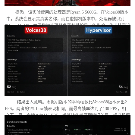
据悉，该实验使用的处理器是Ryzen 5 5600G。在Voices38版本
中，系统会显示其真实名称，而在虚拟机版本中，处理器被识别为
“DenuvOwO”。为了增加处理器负载并排除显卡的影响，作者特意设
置了低分辨率，并将所有图形设置调至“极低”模式。两项测试均在相
同条件下进行：内存完整性和基于虚拟化的安全性（VBS）均已关
闭，并且两轮测试之间电脑甚至没有重启。
结果出人意料。虚拟机版本的平均帧数比Voices38版本高出2
FPS。两者的1% Low帧表现相同，而最高帧率达到了130 FPS，相比
之下，另一个版本为116 FPS。尤其让作者感到惊讶的是，虚拟机模
式下的优化竟如此之好。从理论上讲，额外的虚拟化层应该会给处
理器带来负担并降低性能，但实际上并没有发生这种情况。