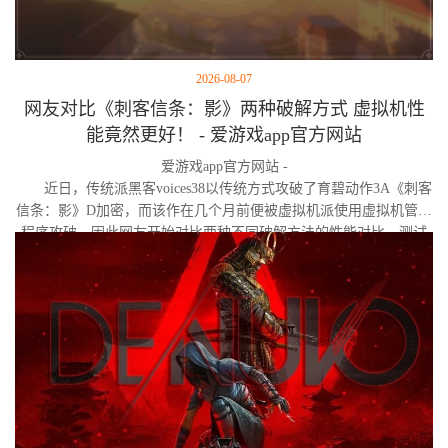
2026-08-07
网友对比《刺客信条：影》两种破解方式 虚拟机性
能竟然更好！ - 爱游戏app官方网站
爱游戏app官方网站 -
近日，传统派黑客voices38以传统方式攻破了育碧动作3A《刺客
信条：影》D加密，而该作在几个月前便被虚拟机派使用虚拟机管理
程序攻破。因此网友开始对比两种不同破解方法的性能对比。测试
作者决定验证，虚拟机管理程序是否真的会像许多玩家认为的那
样，导致明显的帧数下降。