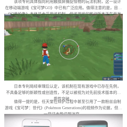
该项专利具体指向利用触摸屏捕捉怪物的玩法机制，这一设计
在移动端游戏《宝可梦GO》中已有广泛应用。值得注意的是，目前
《幻兽帕鲁》本体并未采用该机制，但该游戏的移动版本正在开发
中。外界普遍认为，这很可能是任天堂在当前时间点针对此项专利
发起诉讼的直接原因。
日本专利局经审理后认定，该机制在现有游戏中已存在先例，
不具备足够的新颖性或创造性，不足以被视为对先前技术版本的实
质性突破。
值得一提的是，任天堂在辩护过程中甚至引用了一款粉丝自制
游戏《宝可梦：世代》(Pokémon Generations)的视频作为论据，但这
一举证未能说服法官。