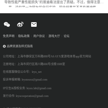
导致性能严重性能损失”的普遍看法提出了质疑。不过，值得注意的
是，这仅是一次网友的自行实验，因此结果并不具有普遍性。
免责声明
隐私政策
用户协议
游戏大厅
论坛
品牌资源及样式指南
公司地址：上海市静安区万科路888号A6 AYX爱游戏体育app官方网站
注册地址：上海市闵行区南川路666号戊楼1688室
在线客服微信公众号：leyu_net
投诉举报邮箱: leyutousu@gmail.com
IP衍生&授权业务: leyux.lab@gmail.com
发行合作: leyucooperation@gmail.com