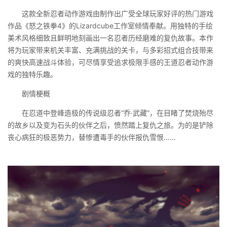
这款全新忍者动作游戏由制作出广受全球玩家好评的热门游戏
作品《怒之铁拳4》的Lizardcube工作室倾情奉献。用独特的手绘
美术风格细致且鲜明地刻画出一名忍者历经磨难的复仇故事。本作
将为玩家带来机关丰富、充满挑战的关卡，与多彩招式组合技带来
的爽快高速战斗体验，可尽情享受追求极限手感的王道忍者动作游
戏的独特乐趣。
剧情梗概
在忍道中登峰造极的传说级忍者“乔·武藏”，在目睹了焚烧殆尽
的故乡以及变为石头的伙伴之后，愤然踏上复仇之旅。为的是铲除
丧心病狂的极恶势力，替惨遭毒手的伙伴报仇雪恨……