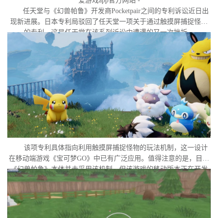
爱游戏app官方网站 -
任天堂与《幻兽帕鲁》开发商Pocketpair之间的专利诉讼近日出
现新进展。日本专利局驳回了任天堂一项关于通过触摸屏捕捉怪物
的专利，这是任天堂在该系列诉讼中遭遇的又一次挫折。
该项专利具体指向利用触摸屏捕捉怪物的玩法机制，这一设计
在移动端游戏《宝可梦GO》中已有广泛应用。值得注意的是，目前
《幻兽帕鲁》本体并未采用该机制，但该游戏的移动版本正在开发
中。外界普遍认为，这很可能是任天堂在当前时间点针对此项专利
发起诉讼的直接原因。