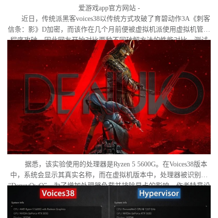
爱游戏app官方网站 -
近日，传统派黑客voices38以传统方式攻破了育碧动作3A《刺客
信条：影》D加密，而该作在几个月前便被虚拟机派使用虚拟机管理
程序攻破。因此网友开始对比两种不同破解方法的性能对比。测试
作者决定验证，虚拟机管理程序是否真的会像许多玩家认为的那
样，导致明显的帧数下降。
据悉，该实验使用的处理器是Ryzen 5 5600G。在Voices38版本
中，系统会显示其真实名称，而在虚拟机版本中，处理器被识别为
“DenuvOwO”。为了增加处理器负载并排除显卡的影响，作者特意设
置了低分辨率，并将所有图形设置调至“极低”模式。两项测试均在相
同条件下进行：内存完整性和基于虚拟化的安全性（VBS）均已关
闭，并且两轮测试之间电脑甚至没有重启。