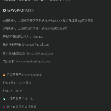
免责声明
隐私政策
用户协议
游戏大厅
论坛
品牌资源及样式指南
公司地址：上海市静安区万科路888号A6 AYX爱游戏体育app官方网站
注册地址：上海市闵行区南川路666号戊楼1688室
在线客服微信公众号：leyu_net
投诉举报邮箱: leyutousu@gmail.com
IP衍生&授权业务: leyux.lab@gmail.com
发行合作: leyucooperation@gmail.com
沪公网安备31010402000659
沪ICP备11033765号-9
沪B2-20120024
上海互联网举报中心
网上有害信息举报专区