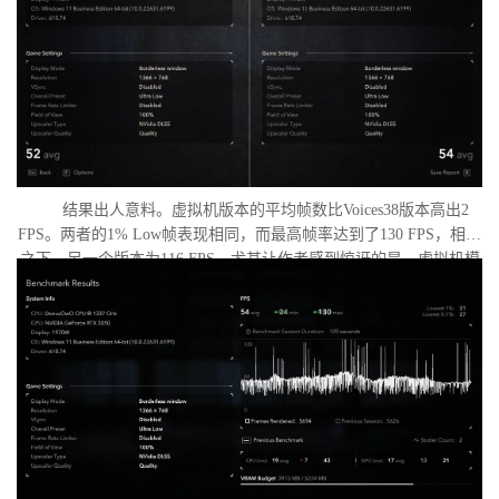
结果出人意料。虚拟机版本的平均帧数比Voices38版本高出2
FPS。两者的1% Low帧表现相同，而最高帧率达到了130 FPS，相比
之下，另一个版本为116 FPS。尤其让作者感到惊讶的是，虚拟机模
式下的优化竟如此之好。从理论上讲，额外的虚拟化层应该会给处
理器带来负担并降低性能，但实际上并没有发生这种情况。