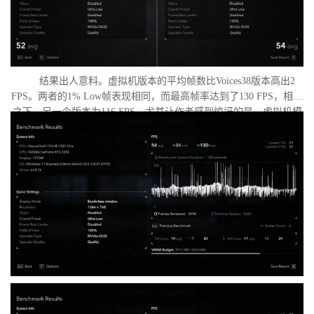
结果出人意料。虚拟机版本的平均帧数比Voices38版本高出2
FPS。两者的1% Low帧表现相同，而最高帧率达到了130 FPS，相比
之下，另一个版本为116 FPS。尤其让作者感到惊讶的是，虚拟机模
式下的优化竟如此之好。从理论上讲，额外的虚拟化层应该会给处
理器带来负担并降低性能，但实际上并没有发生这种情况。