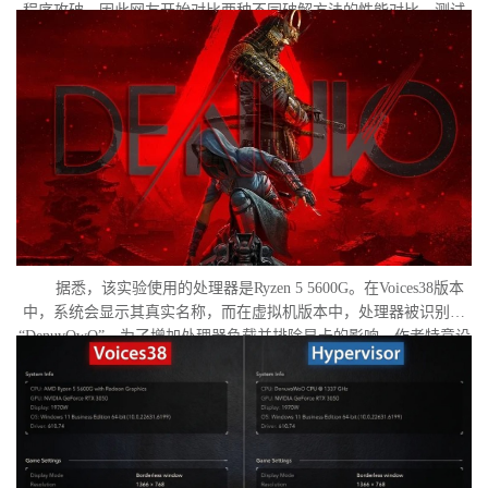
程序攻破。因此网友开始对比两种不同破解方法的性能对比。测试
作者决定验证，虚拟机管理程序是否真的会像许多玩家认为的那
样，导致明显的帧数下降。
据悉，该实验使用的处理器是Ryzen 5 5600G。在Voices38版本
中，系统会显示其真实名称，而在虚拟机版本中，处理器被识别为
“DenuvOwO”。为了增加处理器负载并排除显卡的影响，作者特意设
置了低分辨率，并将所有图形设置调至“极低”模式。两项测试均在相
同条件下进行：内存完整性和基于虚拟化的安全性（VBS）均已关
闭，并且两轮测试之间电脑甚至没有重启。