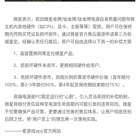
微星表示，若因微星金牌/铂金牌/钛金牌电源自身质量问题导致
主机内其他硬件（如CPU、显卡、主板等等）受损，用户可在保修
期内凭购买凭证及损坏部件，通过微星官方售后渠道申请第三方权
威鉴定。经确认责任归属后，用户可自由选择以下其一的补偿方案
1、直接置换同等定位微星产品;
2、若损坏硬件未退市，更换相同硬件给用户;
3、若损坏硬件退市，则按比例折算退市硬件价值（首年赔付
100%，第2-3年赔付90%，第4年起至保修期结束赔付75%）。
高端电源是PC稳定运行的“心脏”，引入灵活高效的补偿机制，
微星将赔付责任延伸至电源生命周期内可能引发的连带风险。微星
不仅要确保产品可靠，更要通过完善的售后体系，让用户彻底告别
后顾之忧，将“用户至上”的理念再一次落地实践。
————爱游戏app官方网站