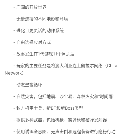
- 广阔的开放世界
- 无缝连接的不同地形和环境
- 进化且更灵活的动作系统
- 自由选择应对方式
- 故事发生在1代游戏11个月之后
- 玩家的主要任务是将澳大利亚连上凯拉尔网络（Chiral
Network）
- 动态昼夜循环
- 自然灾害，包括地震、沙尘暴、森林火灾和“时间雨”
- 敌方机甲士兵、新BT和新Boss类型
- 提供多种武器，包括机枪、霰弹枪和榴弹发射器
- 使用诱饵全息图、无声击倒和远程装备进行隐秘行动