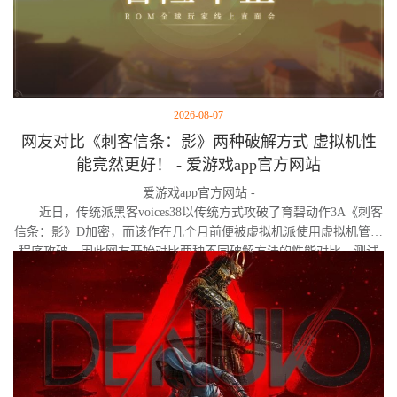
2026-08-07
网友对比《刺客信条：影》两种破解方式 虚拟机性
能竟然更好！ - 爱游戏app官方网站
爱游戏app官方网站 -
近日，传统派黑客voices38以传统方式攻破了育碧动作3A《刺客
信条：影》D加密，而该作在几个月前便被虚拟机派使用虚拟机管理
程序攻破。因此网友开始对比两种不同破解方法的性能对比。测试
作者决定验证，虚拟机管理程序是否真的会像许多玩家认为的那
样，导致明显的帧数下降。