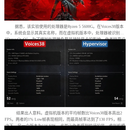
据悉，该实验使用的处理器是Ryzen 5 5600G。在Voices38版本
中，系统会显示其真实名称，而在虚拟机版本中，处理器被识别为
“DenuvOwO”。为了增加处理器负载并排除显卡的影响，作者特意设
置了低分辨率，并将所有图形设置调至“极低”模式。两项测试均在相
同条件下进行：内存完整性和基于虚拟化的安全性（VBS）均已关
闭，并且两轮测试之间电脑甚至没有重启。
结果出人意料。虚拟机版本的平均帧数比Voices38版本高出2
FPS。两者的1% Low帧表现相同，而最高帧率达到了130 FPS，相比
之下，另一个版本为116 FPS。尤其让作者感到惊讶的是，虚拟机模