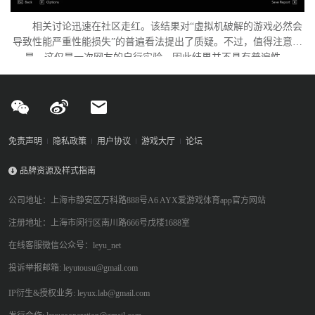
相关讨论迅速在社区走红。该结果对“虚拟机破解的游戏必然会
导致性能严重性能损失”的普遍看法提出了质疑。不过，值得注意的
是，这仅是一次网友的自行实验，因此结果并不具有普遍性。
免责声明
隐私政策
用户协议
游戏大厅
论坛
品牌资源及样式指南
公司地址：上海市静安区万科路888号A6 AYX爱游戏体育app官方网站
注册地址：上海市闵行区南川路666号戊楼1688室
在线客服微信公众号：leyu_net
投诉举报邮箱: leyutousu@gmail.com
IP衍生&授权业务: leyux.lab@gmail.com