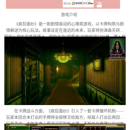
游戏介绍
《疯狂面纱》是一款剧情驱动的心理类游戏，以卡牌构筑与剧
情解谜为核心玩法。故事设定在遥远的未来，玩家将扮演森天研究
院的心理专家墨瑟博士，借助名为“揭露者”的脑机接口仪器，潜入超
自然疾病患者索菲亚的内心世界。索菲亚正面临意识异化的危机，
隐藏在梦魇深处的外星意识试图夺取她的主体性。玩家需要在扭曲
的心理迷宫中进行探索与解谜，直面潜藏于她意识深处的心魔与梦
魇。
在卡牌战斗方面，《疯狂面纱》引入了一套卡牌循环机制——
玩家本回合未打出的手牌将全部移交给敌方，经敌人打出后再回归
玩家手中。击败各类心魔还可获取新卡牌，不断优化套牌以应对愈