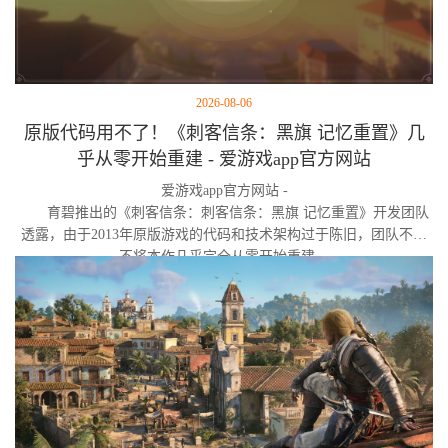
2026-08-06
原版代码用不了！《刺客信条：黑旗 记忆重置》几
乎从零开始重建 - 爱游戏app官方网站
爱游戏app官方网站 -
育碧推出的《刺客信条：刺客信条：黑旗 记忆重置》开发团队
透露，由于2013年原版游戏的代码和技术架构过于陈旧，团队不得
不将本作几乎完全从零开始重建。