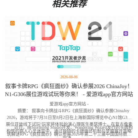
相关推荐
2026-08-06
叙事卡牌RPG《疯狂面纱》确认参展2026 ChinaJoy！
N1-G306展位游戏试玩等你来！ - 爱游戏app官方网站
爱游戏app官方网站 -
摘要： 叙事向卡牌战斗RPG《疯狂面纱》确认参展ChinaJoy
2026，游戏将于7月31日至8月2日在上海新国际博览中心N1馆G306
展位开放线下试玩!玩家将体验扮演心理医生墨瑟博士，在复古像素
近日，由Stormling Studio开发、Wandering Wizard发行的卡牌构
构筑的病人心灵迷宫中，通过独特的卡牌循环机制与梦魇展开策略
筑解谜RPG《疯狂面纱》确认参展2026年第二十三届中国国际数码
对决。