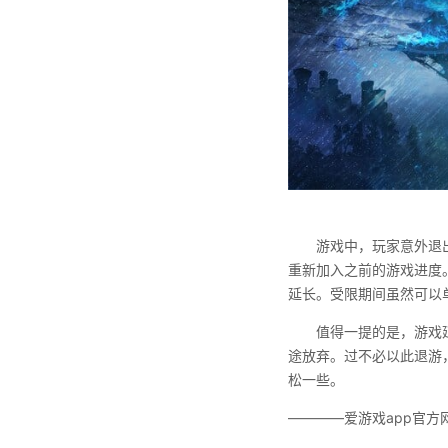
游戏中，玩家意外退
重新加入之前的游戏进度
延长。受限期间虽然可以
值得一提的是，游戏延
途放弃。过不必以此退游
松一些。
————爱游戏app官方