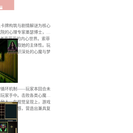
以卡牌构筑与剧情解谜为核心
究院的心理专家墨瑟博士，借
患者索菲亚的内心世界。索菲
意识试图夺取她的主体性。玩
潜藏于她意识深处的心魔与梦
牌循环机制——玩家本回合未
归玩家手中。击败各类心魔还
境敌人。在视觉呈现上，游戏
糊失真的质感，营造出兼具复