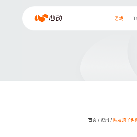
爱
游戏
T
游
戏
搜索结果
app
体
育
首页 /
资讯 /
队友跑了也得