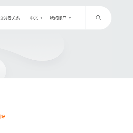
投资者关系
中文
我的账户
/
中文
EN
登录
充值
客服
网站