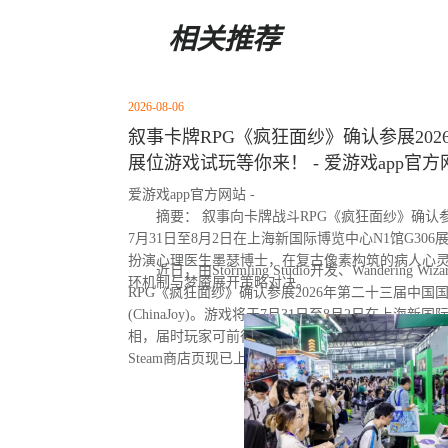
相关推荐
2026-08-06
叙事卡牌RPG《疯狂面纱》确认参展2026 Chi
展位游戏试玩等你来！ - 爱游戏app官方
爱游戏app官方网站 -
摘要： 叙事向卡牌战斗RPG《疯狂面纱》确认参展Ch
7月31日至8月2日在上海新国际博览中心N1馆G30
扮演心理医生墨瑟博士，在复古像素构筑的病人心
近日，由Stormling Studio开发、Wandering
环机制与梦魇展开策略对决。
RPG《疯狂面纱》确认参展2026年第二十三届中
(ChinaJoy)。游戏将于7月31日至8月2日在上海新
相，届时玩家可前往蜗牛游戏展台亲身体验试玩De
Steam商店页现已上线，玩家可提前加入愿望单。