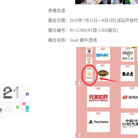
参展信息
展会日期：2026年7月31日～8月3日(试玩开放时
展位编号：N1-G306(N1馆 G306展位)
展位名称：Snail 蜗牛游戏