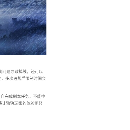
统问题导致掉线，还可以
友，多次违规后限制时间会
须独自完成副本任务，不能中
将让独狼玩家的体验更轻