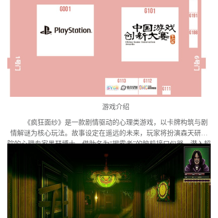
游戏介绍
《疯狂面纱》是一款剧情驱动的心理类游戏，以卡牌构筑与剧
情解谜为核心玩法。故事设定在遥远的未来，玩家将扮演森天研究
院的心理专家墨瑟博士，借助名为“揭露者”的脑机接口仪器，潜入超
自然疾病患者索菲亚的内心世界。索菲亚正面临意识异化的危机，
隐藏在梦魇深处的外星意识试图夺取她的主体性。玩家需要在扭曲
的心理迷宫中进行探索与解谜，直面潜藏于她意识深处的心魔与梦
魇。