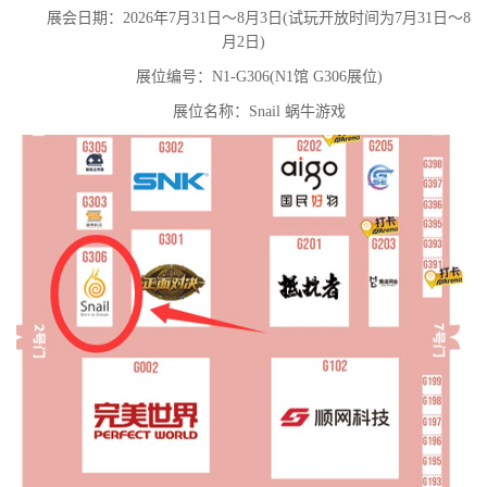
展会日期：2026年7月31日～8月3日(试玩开放时间为7月31日～8
月2日)
展位编号：N1-G306(N1馆 G306展位)
展位名称：Snail 蜗牛游戏