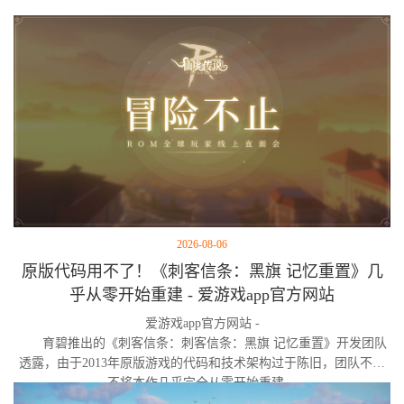
智与疯狂的独特旅程。
2026-08-06
原版代码用不了！《刺客信条：黑旗 记忆重置》几
乎从零开始重建 - 爱游戏app官方网站
爱游戏app官方网站 -
育碧推出的《刺客信条：刺客信条：黑旗 记忆重置》开发团队
透露，由于2013年原版游戏的代码和技术架构过于陈旧，团队不得
不将本作几乎完全从零开始重建。