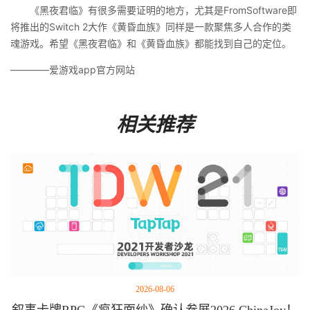
《黑夜君临》有很多需要证明的地方，尤其是FromSoftware即
将推出的Switch 2大作《黄昏血族》同样是一款聚焦多人合作的类
魂游戏。希望《黑夜君临》和《黄昏血族》都能找到自己的定位。
————爱游戏app官方网站
相关推荐
2026-08-06