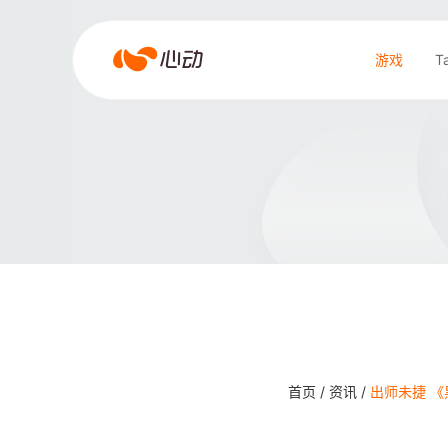
爱
游戏
T
游
戏
搜索结果
app
体
育
首页 /
资讯 /
出师未捷 《