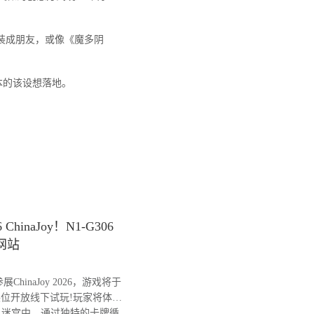
装成朋友，或像《魔多阴
本的该设想落地。
naJoy！N1-G306
网站
inaJoy 2026，游戏将于
6展位开放线下试玩!玩家将体验
灵迷宫中，通过独特的卡牌循