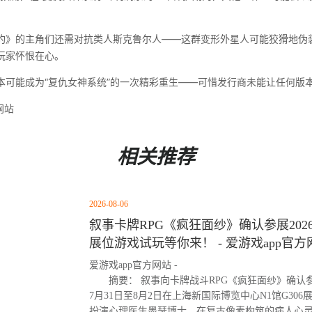
豹》的主角们还需对抗类人斯克鲁尔人——这群变形外星人可能狡猾地伪
玩家怀恨在心。
本可能成为“复仇女神系统”的一次精彩重生——可惜发行商未能让任何版
网站
相关推荐
2026-08-06
叙事卡牌RPG《疯狂面纱》确认参展2026 Chi
展位游戏试玩等你来！ - 爱游戏app官方
爱游戏app官方网站 -
摘要： 叙事向卡牌战斗RPG《疯狂面纱》确认参展Ch
7月31日至8月2日在上海新国际博览中心N1馆G30
扮演心理医生墨瑟博士，在复古像素构筑的病人心