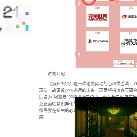
游戏介绍
《疯狂面纱》是一款剧情驱动的心理类游戏，
玩法。故事设定在遥远的未来，玩家将扮演森天研
助名为“揭露者”的脑机接口仪器，潜入超自然疾病
亚正面临意识异化的危机，隐藏在梦魇深处的外星
家需要在扭曲的心理迷宫中进行探索与解谜，直面
魇。