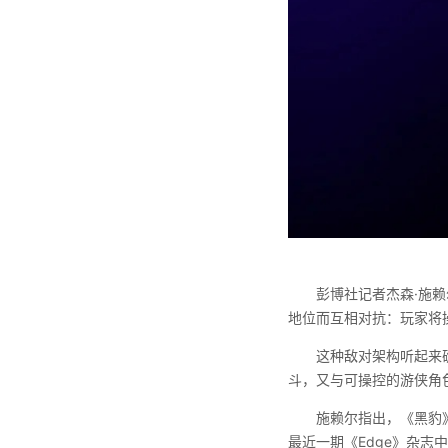
彭博社记者杰森·施
地位而互相对抗：玩家将
这种敌对架构听起来
斗，又与可操控的游侠角
施赖尔指出，《黑豹》本
最近一期《Edge》杂志