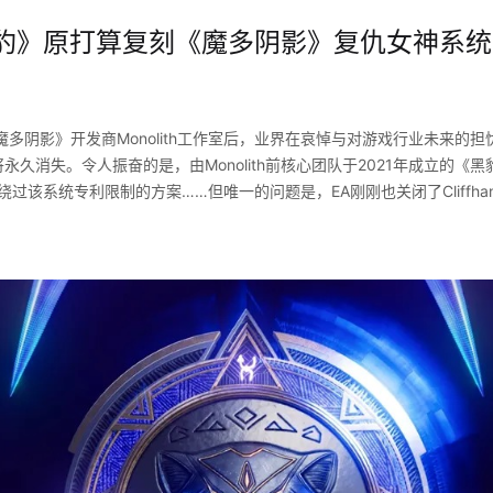
豹》原打算复刻《魔多阴影》复仇女神系统 -
多阴影》开发商Monolith工作室后，业界在哀悼与对游戏行业未来的
久消失。令人振奋的是，由Monolith前核心团队于2021年成立的《黑豹》开发
绕过该系统专利限制的方案……但唯一的问题是，EA刚刚也关闭了Cliffha