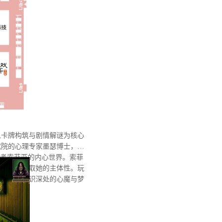
以卡牌构筑与剧情解谜为核心
究院的心理专家墨瑟博士，借
患者索菲亚的内心世界。索菲
意识试图夺取她的主体性。玩
潜藏于她意识深处的心魔与梦