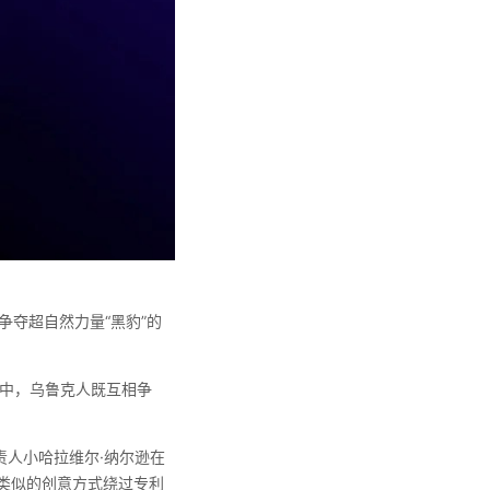
夺超自然力量“黑豹”的
戏中，乌鲁克人既互相争
d负责人小哈拉维尔·纳尔逊在
以类似的创意方式绕过专利