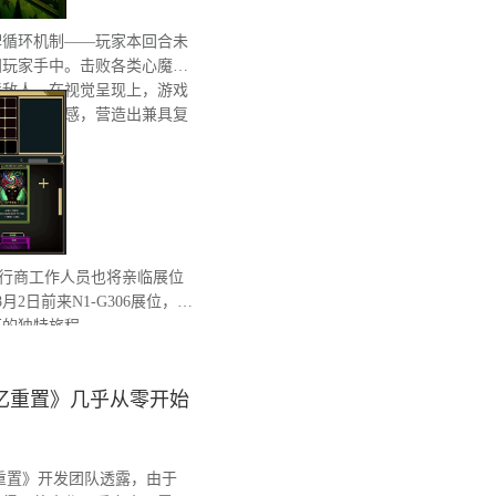
牌循环机制——玩家本回合未
归玩家手中。击败各类心魔还
境敌人。在视觉呈现上，游戏
糊失真的质感，营造出兼具复
6，发行商工作人员也将亲临展位
2日前来N1-G306展位，亲
狂的独特旅程。
忆重置》几乎从零开始
重置》开发团队透露，由于