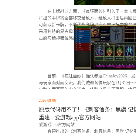
在卡牌战斗方面，《疯狂面纱》引入了一套卡
打出的手牌将全部移交给敌方，经敌人打出后再回
可获取新卡牌，不断优化套牌以应对愈发扭曲的梦
采用独特的复古像素画风，刻意保留低分辨率下模
古感与精神错位感的氛围体验。
目前，《疯狂面纱》确认参展ChinaJoy202
与玩家面对面交流。我们诚邀各位玩家在7月31日～8月
自踏入索菲亚的内心迷宫，体验这场关于理智与疯
2026-08-06
原版代码用不了！《刺客信条：黑旗 记
重建 - 爱游戏app官方网站
爱游戏app官方网站 -
育碧推出的《刺客信条：刺客信条：黑旗 记忆