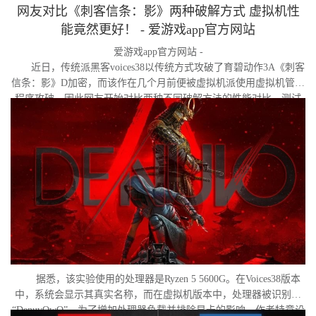
网友对比《刺客信条：影》两种破解方式 虚拟机性
能竟然更好！ - 爱游戏app官方网站
爱游戏app官方网站 -
近日，传统派黑客voices38以传统方式攻破了育碧动作3A《刺客
信条：影》D加密，而该作在几个月前便被虚拟机派使用虚拟机管理
程序攻破。因此网友开始对比两种不同破解方法的性能对比。测试
作者决定验证，虚拟机管理程序是否真的会像许多玩家认为的那
样，导致明显的帧数下降。
据悉，该实验使用的处理器是Ryzen 5 5600G。在Voices38版本
中，系统会显示其真实名称，而在虚拟机版本中，处理器被识别为
“DenuvOwO”。为了增加处理器负载并排除显卡的影响，作者特意设