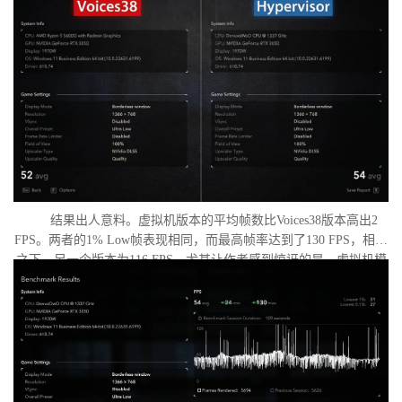
置了低分辨率，并将所有图形设置调至“极低”模式。两项测试均在相
同条件下进行：内存完整性和基于虚拟化的安全性（VBS）均已关
闭，并且两轮测试之间电脑甚至没有重启。
结果出人意料。虚拟机版本的平均帧数比Voices38版本高出2
FPS。两者的1% Low帧表现相同，而最高帧率达到了130 FPS，相比
之下，另一个版本为116 FPS。尤其让作者感到惊讶的是，虚拟机模
式下的优化竟如此之好。从理论上讲，额外的虚拟化层应该会给处
理器带来负担并降低性能，但实际上并没有发生这种情况。