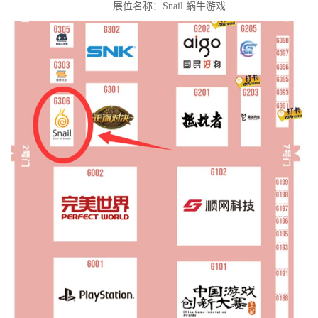
展位名称：Snail 蜗牛游戏