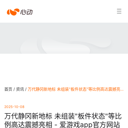
爱
搜索结果
游
戏
app
体
育
首页 /
资讯 /
万代静冈新地标 未组装"板件状态"等比例高达震撼亮相 - 爱游戏app官方网站
2025-10-08
万代静冈新地标 未组装"板件状态"等比
例高达震撼亮相 - 爱游戏app官方网站