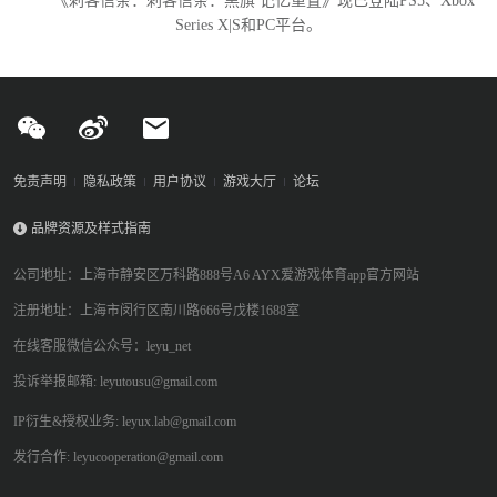
《刺客信条：刺客信条：黑旗 记忆重置》现已登陆PS5、Xbox
Series X|S和PC平台。
免责声明
隐私政策
用户协议
游戏大厅
论坛
品牌资源及样式指南
公司地址：上海市静安区万科路888号A6 AYX爱游戏体育app官方网站
注册地址：上海市闵行区南川路666号戊楼1688室
在线客服微信公众号：leyu_net
投诉举报邮箱: leyutousu@gmail.com
IP衍生&授权业务: leyux.lab@gmail.com
发行合作: leyucooperation@gmail.com