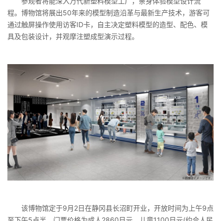
参观者将能深入万代新塑料模型工厂，亲身体验模型设计流
程。博物馆将展出50年来的模型制造沿革与最新生产技术，游客可
通过触屏操作使用访客ID卡，自主决定塑料模型的造型、配色、模
具及包装设计，并观摩注塑成型演示过程。
该博物馆定于9月2日在静冈县长沼町开业，开放时间为上午9点
至下午5点半。门票价格为成人2860日元、儿童1100日元(约合人民