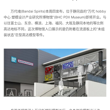
万代魂(Bandai Spirits)本周四宣布，位于静冈县的“万代 hobby
中心 塑模设计产业研究所博物馆”(BHC PDII Museum)即将开业。与
以往富士山、东京、横滨、上海、福冈、大阪及静冈本地的等比例
高达地标不同，这次博物馆入口展示的是仍附着在流道板上的“未组
装状态”巨型高达模型零件。