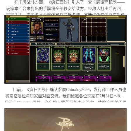
在卡牌战斗方面，《疯狂面纱》引入了一套卡牌循环机制——
玩家本回合未打出的手牌将全部移交给敌方，经敌人打出后再回归
玩家手中。击败各类心魔还可获取新卡牌，不断优化套牌以应对愈
发扭曲的梦境敌人。在视觉呈现上，游戏采用独特的复古像素画
风，刻意保留低分辨率下模糊失真的质感，营造出兼具复古感与精
神错位感的氛围体验。
目前，《疯狂面纱》确认参展ChinaJoy2026，发行商工作人员也
将亲临展位与玩家面对面交流。我们诚邀各位玩家在7月31日～8月2
日前来N1-G306展位，亲自踏入索菲亚的内心迷宫，体验这场关于理
智与疯狂的独特旅程。