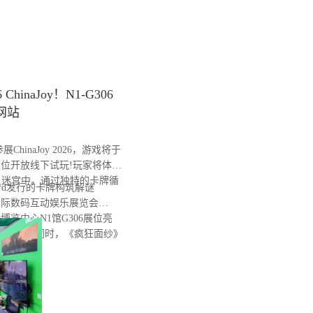
naJoy！N1-G306
网站
inaJoy 2026，游戏将于
6展位开放线下试玩!玩家将体验
灵迷宫中，通过独特的卡牌循
 Wizard发行的卡牌构筑解谜
国国际数码互动娱乐展览会
国际博览中心N1馆G306展位亮
mo。与此同时，《疯狂面纱》