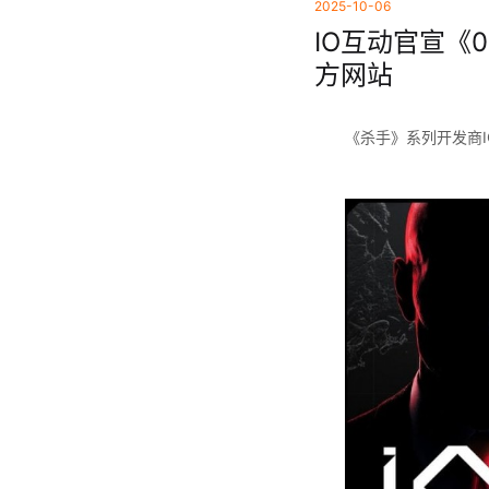
2025-10-06
IO互动官宣《00
方网站
《杀手》系列开发商IO