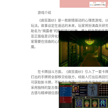
游戏介绍
《疯狂面纱》是一款剧情驱动的心理类游戏，
玩法。故事设定在遥远的未来，玩家将扮演森天研
助名为“揭露者”的脑机接口仪器，潜入超自然疾病
亚正面临意识异化的危机，隐藏在梦魇深处的外星
家需要在扭曲的心理迷宫中进行探索与解谜，直面
魇。
在卡牌战斗方面，《疯狂面纱》引入了一套卡
打出的手牌将全部移交给敌方，经敌人打出后再回
可获取新卡牌，不断优化套牌以应对愈发扭曲的梦
采用独特的复古像素画风，刻意保留低分辨率下模
古感与精神错位感的氛围体验。