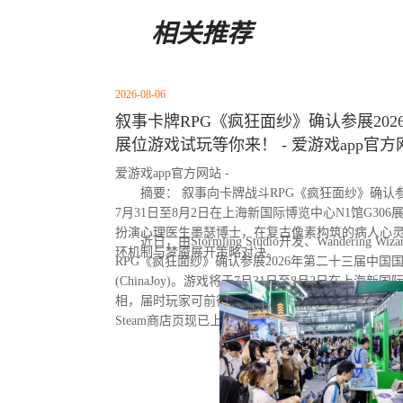
相关推荐
2026-08-06
叙事卡牌RPG《疯狂面纱》确认参展2026 Chi
展位游戏试玩等你来！ - 爱游戏app官方
爱游戏app官方网站 -
摘要： 叙事向卡牌战斗RPG《疯狂面纱》确认参展Ch
7月31日至8月2日在上海新国际博览中心N1馆G30
扮演心理医生墨瑟博士，在复古像素构筑的病人心
近日，由Stormling Studio开发、Wandering
环机制与梦魇展开策略对决。
RPG《疯狂面纱》确认参展2026年第二十三届中
(ChinaJoy)。游戏将于7月31日至8月2日在上海新
相，届时玩家可前往蜗牛游戏展台亲身体验试玩De
Steam商店页现已上线，玩家可提前加入愿望单。