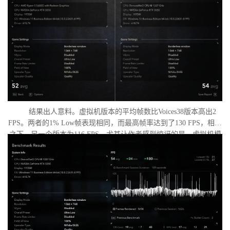
同条件下进行：内存完整性和基于虚拟化的安全性（VBS）均已关
闭，并且两轮测试之间电脑甚至没有重启。
结果出人意料。虚拟机版本的平均帧数比Voices38版本高出2
FPS。两者的1% Low帧表现相同，而最高帧率达到了130 FPS，相比
之下，另一个版本为116 FPS。尤其让作者感到惊讶的是，虚拟机模
式下的优化竟如此之好。从理论上讲，额外的虚拟化层应该会给处
理器带来负担并降低性能，但实际上并没有发生这种情况。