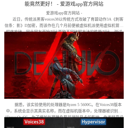
能竟然更好！ - 爱游戏app官方网站
爱游戏app官方网站 -
近日，传统派黑客voices38以传统方式攻破了育碧动作3A《刺客
信条：影》D加密，而该作在几个月前便被虚拟机派使用虚拟机管理
程序攻破。因此网友开始对比两种不同破解方法的性能对比。测试
作者决定验证，虚拟机管理程序是否真的会像许多玩家认为的那
样，导致明显的帧数下降。
据悉，该实验使用的处理器是Ryzen 5 5600G。在Voices38版本
中，系统会显示其真实名称，而在虚拟机版本中，处理器被识别为
“DenuvOwO”。为了增加处理器负载并排除显卡的影响，作者特意设
置了低分辨率，并将所有图形设置调至“极低”模式。两项测试均在相