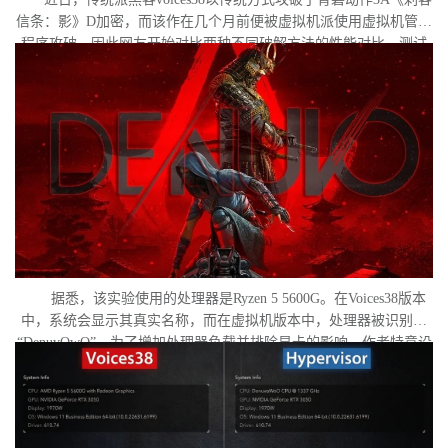
信条：影》D加密，而该作在几个月前便被虚拟机派使用虚拟机管理
程序攻破。因此网友开始对比两种不同破解方法的性能对比。测试
作者决定验证，虚拟机管理程序是否真的会像许多玩家认为的那
样，导致明显的帧数下降。
据悉，该实验使用的处理器是Ryzen 5 5600G。在Voices38版本
中，系统会显示其真实名称，而在虚拟机版本中，处理器被识别为
“DenuvOwO”。为了增加处理器负载并排除显卡的影响，作者特意设
置了低分辨率，并将所有图形设置调至“极低”模式。两项测试均在相
同条件下进行：内存完整性和基于虚拟化的安全性（VBS）均已关
闭，并且两轮测试之间电脑甚至没有重启。