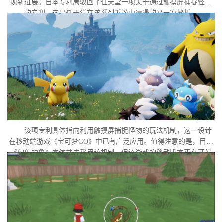
现新进展。日本专利局驳回了任天堂一项关于通过触摸屏捕捉怪物
的专利，这是任天堂在该系列诉讼中遭遇的又一次挫折。
该项专利具体指向利用触摸屏捕捉怪物的玩法机制，这一设计
在移动端游戏《宝可梦GO》中已有广泛应用。值得注意的是，目前
《幻兽帕鲁》本体并未采用该机制，但该游戏的移动版本正在开发
中。外界普遍认为，这很可能是任天堂在当前时间点针对此项专利
发起诉讼的直接原因。