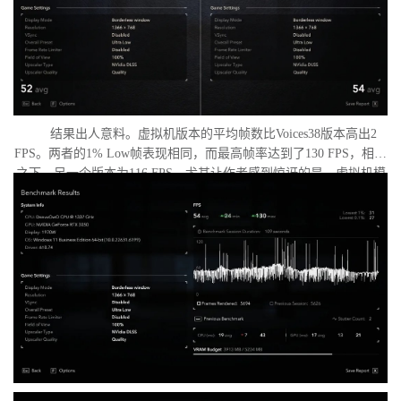
结果出人意料。虚拟机版本的平均帧数比Voices38版本高出2
FPS。两者的1% Low帧表现相同，而最高帧率达到了130 FPS，相比
之下，另一个版本为116 FPS。尤其让作者感到惊讶的是，虚拟机模
式下的优化竟如此之好。从理论上讲，额外的虚拟化层应该会给处
理器带来负担并降低性能，但实际上并没有发生这种情况。