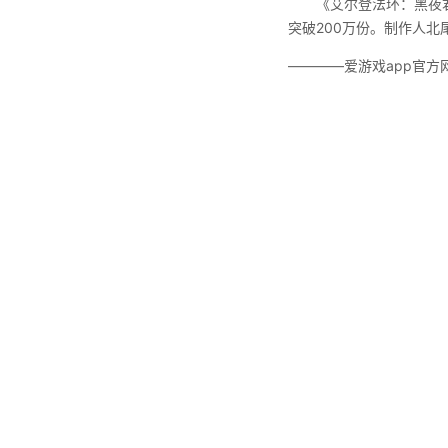
《艾尔登法环：黑夜君临
突破200万份。制作人
————爱游戏app官方