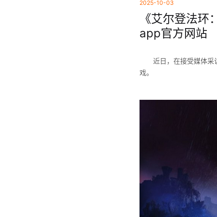
2025-10-03
《艾尔登法环：
app官方网站
近日，在接受媒体采访
戏。