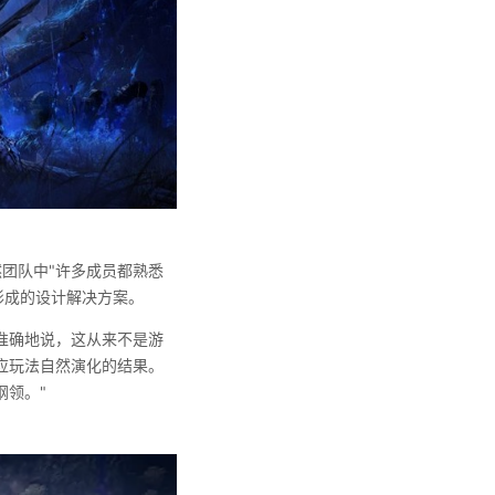
然团队中"许多成员都熟悉
然形成的设计解决方案。
。准确地说，这从来不是游
应玩法自然演化的结果。
纲领。"