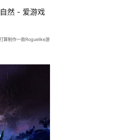
然 - 爱游戏
作一款Roguelike游