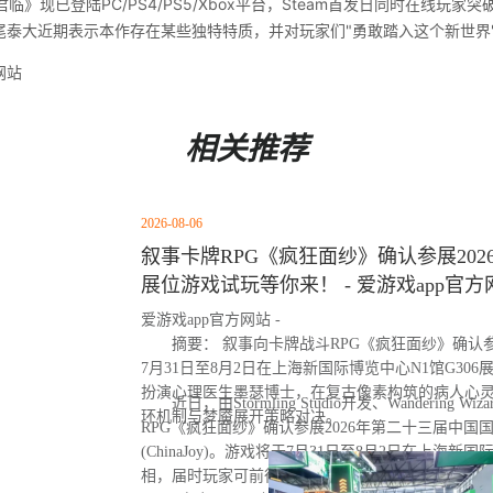
》现已登陆PC/PS4/PS5/Xbox平台，Steam首发日同时在线玩家突
北尾泰大近期表示本作存在某些独特特质，并对玩家们"勇敢踏入这个新世界
网站
相关推荐
2026-08-06
叙事卡牌RPG《疯狂面纱》确认参展2026 Chi
展位游戏试玩等你来！ - 爱游戏app官方
爱游戏app官方网站 -
摘要： 叙事向卡牌战斗RPG《疯狂面纱》确认参展Ch
7月31日至8月2日在上海新国际博览中心N1馆G30
扮演心理医生墨瑟博士，在复古像素构筑的病人心
近日，由Stormling Studio开发、Wandering
环机制与梦魇展开策略对决。
RPG《疯狂面纱》确认参展2026年第二十三届中
(ChinaJoy)。游戏将于7月31日至8月2日在上海新
相，届时玩家可前往蜗牛游戏展台亲身体验试玩De