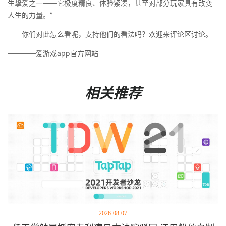
生挚爱之一——它极度精良、体验紧凑，甚至对部分玩家具有改变
人生的力量。”
你们对此怎么看呢，支持他们的看法吗？欢迎来评论区讨论。
————爱游戏app官方网站
相关推荐
2026-08-07