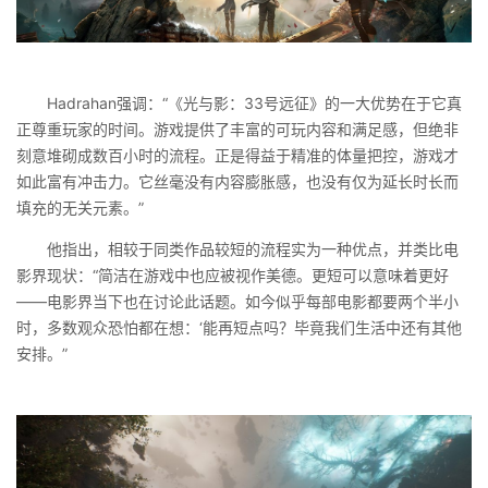
Hadrahan强调：“《光与影：33号远征》的一大优势在于它真
正尊重玩家的时间。游戏提供了丰富的可玩内容和满足感，但绝非
刻意堆砌成数百小时的流程。正是得益于精准的体量把控，游戏才
如此富有冲击力。它丝毫没有内容膨胀感，也没有仅为延长时长而
填充的无关元素。”
他指出，相较于同类作品较短的流程实为一种优点，并类比电
影界现状：“简洁在游戏中也应被视作美德。更短可以意味着更好
——电影界当下也在讨论此话题。如今似乎每部电影都要两个半小
时，多数观众恐怕都在想：‘能再短点吗？毕竟我们生活中还有其他
安排。”