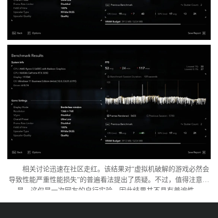
相关讨论迅速在社区走红。该结果对“虚拟机破解的游戏必然会
导致性能严重性能损失”的普遍看法提出了质疑。不过，值得注意的
是，这仅是一次网友的自行实验，因此结果并不具有普遍性。