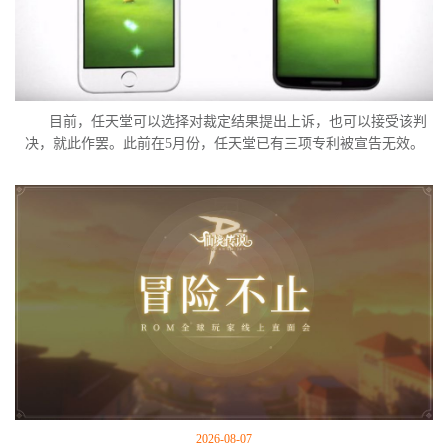
目前，任天堂可以选择对裁定结果提出上诉，也可以接受该判
决，就此作罢。此前在5月份，任天堂已有三项专利被宣告无效。
2026-08-07