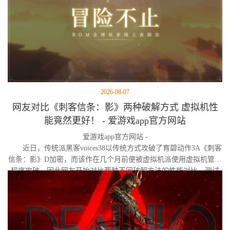
2026-08-07
网友对比《刺客信条：影》两种破解方式 虚拟机性
能竟然更好！ - 爱游戏app官方网站
爱游戏app官方网站 -
近日，传统派黑客voices38以传统方式攻破了育碧动作3A《刺客
信条：影》D加密，而该作在几个月前便被虚拟机派使用虚拟机管理
程序攻破。因此网友开始对比两种不同破解方法的性能对比。测试
作者决定验证，虚拟机管理程序是否真的会像许多玩家认为的那
样，导致明显的帧数下降。