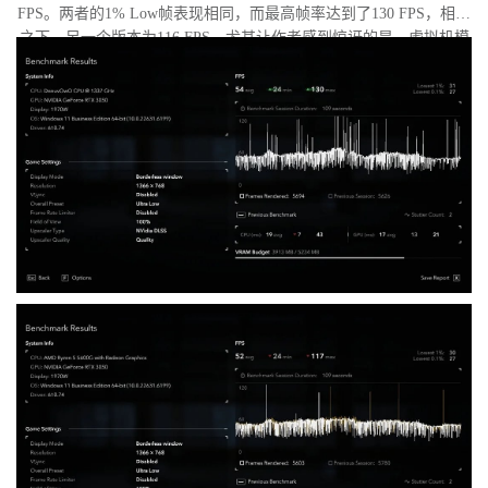
FPS。两者的1% Low帧表现相同，而最高帧率达到了130 FPS，相比
之下，另一个版本为116 FPS。尤其让作者感到惊讶的是，虚拟机模
式下的优化竟如此之好。从理论上讲，额外的虚拟化层应该会给处
理器带来负担并降低性能，但实际上并没有发生这种情况。