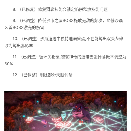
8. （已修复）修复猾褱技能会锁定陷阱释放技能问题
9. （已调整）降低沙市之蜃BOSS施放无敌的频次，降低沙晶
凶兽BOSS激光的伤害
10. （已调整）沙海遗迹中独特迪诺兽蛋,不在能孵出双头龙修
改为孵出赤影羊
11. （已调整）循环关猾褱,饕餮神奇的迪诺兽蛋掉落概率调整为
50%
12. （已调整）删除部分天赋词条