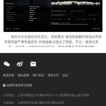
相关讨论迅速在社区走红。该结果对“虚拟机破解的游戏必然会
导致性能严重性能损失”的普遍看法提出了质疑。不过，值得注意的
是，这仅是一次网友的自行实验，因此结果并不具有普遍性。
免责声明
隐私政策
用户协议
游戏大厅
论坛
品牌资源及样式指南
公司地址：上海市静安区万科路888号A6 AYX爱游戏体育app官方网站
注册地址：上海市闵行区南川路666号戊楼1688室