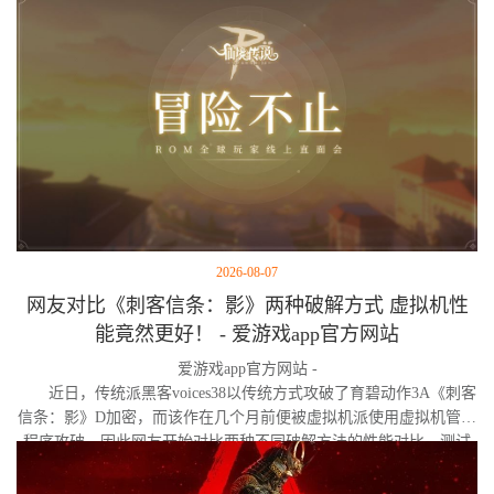
2026-08-07
网友对比《刺客信条：影》两种破解方式 虚拟机性
能竟然更好！ - 爱游戏app官方网站
爱游戏app官方网站 -
近日，传统派黑客voices38以传统方式攻破了育碧动作3A《刺客
信条：影》D加密，而该作在几个月前便被虚拟机派使用虚拟机管理
程序攻破。因此网友开始对比两种不同破解方法的性能对比。测试
作者决定验证，虚拟机管理程序是否真的会像许多玩家认为的那
样，导致明显的帧数下降。