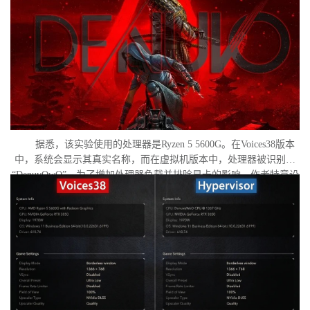
据悉，该实验使用的处理器是Ryzen 5 5600G。在Voices38版本
中，系统会显示其真实名称，而在虚拟机版本中，处理器被识别为
“DenuvOwO”。为了增加处理器负载并排除显卡的影响，作者特意设
置了低分辨率，并将所有图形设置调至“极低”模式。两项测试均在相
同条件下进行：内存完整性和基于虚拟化的安全性（VBS）均已关
闭，并且两轮测试之间电脑甚至没有重启。