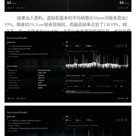
结果出人意料。虚拟机版本的平均帧数比Voices38版本高出2
FPS。两者的1% Low帧表现相同，而最高帧率达到了130 FPS，相比
之下，另一个版本为116 FPS。尤其让作者感到惊讶的是，虚拟机模
式下的优化竟如此之好。从理论上讲，额外的虚拟化层应该会给处
理器带来负担并降低性能，但实际上并没有发生这种情况。