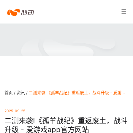
爱
搜索结果
游
戏
app
体
育
首页 /
资讯 /
二测来袭!《孤羊战纪》重返废土，战斗升级 - 爱游戏app官方网站
2025-09-25
二测来袭!《孤羊战纪》重返废土，战斗
升级 - 爱游戏app官方网站