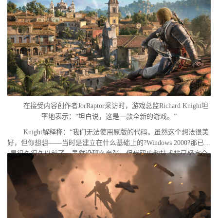
在接受内容创作者JorRaptor采访时，游戏总监Richard Knight坦
率地表示：“坦白说，这是一款全新的游戏。”
Knight解释称：“我们无法使用原版的代码。虽然这个想法很美
好，但你想想——当时是建立在什么基础上的?Windows 2000?那已经
是很久很久以前了。虽然没那么夸张，但代码库和技术栈已经完全
不一样了。”