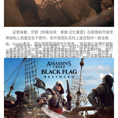
这意味着，尽管《刺客信条：黑旗 记忆重置》在剧情和开放世
界结构上高度忠实于原作，但开发团队实际上是在制作一款全新作
品。Knight表示，团队将原版游戏作为参考，“有时我们会偶尔提取
《刺客信条：黑旗 记忆重置》中一些较为显著的变化——包括
一些资源作为占位符，或者用来建模新内容。但大多数时候，我们
重做的战斗系统、画面全面升级以及新增的叙事内容——自然需要
只是查阅原版代码来了解某些系统是如何运作的，研究数据以弄清
大量开发工作。但即使是在忠实于原作的部分，团队也无法依赖原
楚某些功能背后的逻辑，学习其中隐藏的秘密。但本质上，我们必
版的存档代码。
须重建一切。”