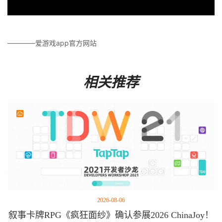
————爱游戏app官方网站
相关推荐
2026-08-06
叙事卡牌RPG《疯狂面纱》确认参展2026 ChinaJoy！