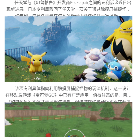
任天堂与《幻兽帕鲁》开发商Pocketpair之间的专利诉讼近日出
现新进展。日本专利局驳回了任天堂一项关于通过触摸屏捕捉怪物
的专利，这是任天堂在该系列诉讼中遭遇的又一次挫折。
该项专利具体指向利用触摸屏捕捉怪物的玩法机制，这一设计
在移动端游戏《宝可梦GO》中已有广泛应用。值得注意的是，目前
《幻兽帕鲁》本体并未采用该机制，但该游戏的移动版本正在开发
中。外界普遍认为，这很可能是任天堂在当前时间点针对此项专利
发起诉讼的直接原因。