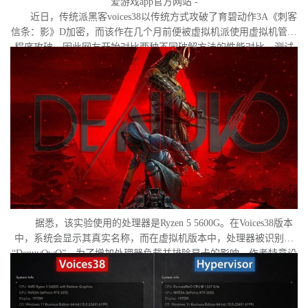
爱游戏app官方网站 -
近日，传统派黑客voices38以传统方式攻破了育碧动作3A《刺客
信条：影》D加密，而该作在几个月前便被虚拟机派使用虚拟机管理
程序攻破。因此网友开始对比两种不同破解方法的性能对比。测试
作者决定验证，虚拟机管理程序是否真的会像许多玩家认为的那
样，导致明显的帧数下降。
据悉，该实验使用的处理器是Ryzen 5 5600G。在Voices38版本
中，系统会显示其真实名称，而在虚拟机版本中，处理器被识别为
“DenuvOwO”。为了增加处理器负载并排除显卡的影响，作者特意设
置了低分辨率，并将所有图形设置调至“极低”模式。两项测试均在相
同条件下进行：内存完整性和基于虚拟化的安全性（VBS）均已关
闭，并且两轮测试之间电脑甚至没有重启。