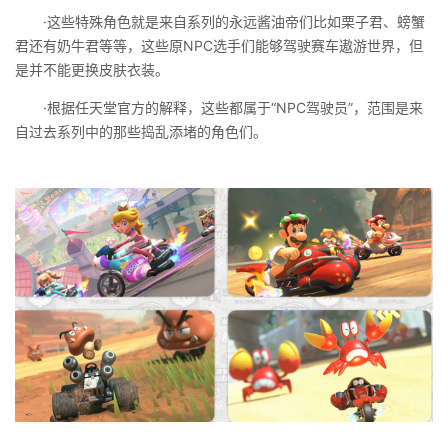
·这些特殊角色就是来自系列的永远酱油帝们比如栗子君、螃蟹
君还有奶牛君等等，这些原NPC选手们能够驾驶赛车遨游世界，但
是并不能更换皮肤衣装。
·根据任天堂官方的解释，这些都属于“NPC驾驶员”，范围是来
自过去系列中的那些捣乱添堵的角色们。