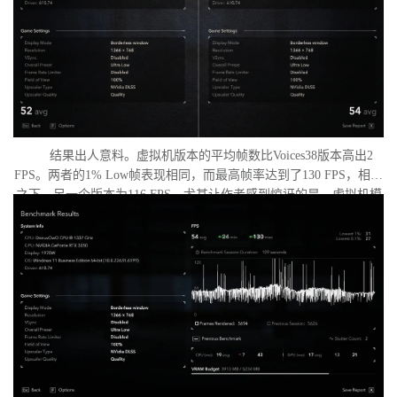
结果出人意料。虚拟机版本的平均帧数比Voices38版本高出2
FPS。两者的1% Low帧表现相同，而最高帧率达到了130 FPS，相比
之下，另一个版本为116 FPS。尤其让作者感到惊讶的是，虚拟机模
式下的优化竟如此之好。从理论上讲，额外的虚拟化层应该会给处
理器带来负担并降低性能，但实际上并没有发生这种情况。