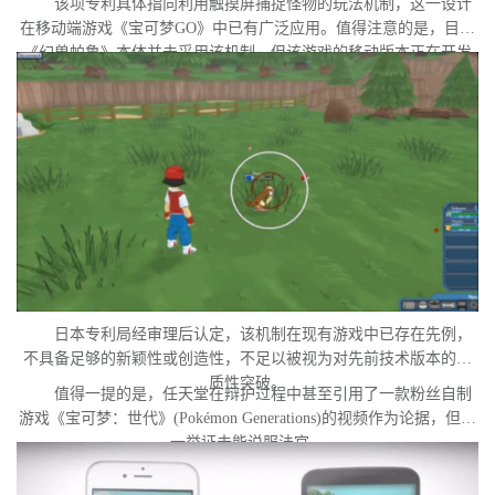
该项专利具体指向利用触摸屏捕捉怪物的玩法机制，这一设计
在移动端游戏《宝可梦GO》中已有广泛应用。值得注意的是，目前
《幻兽帕鲁》本体并未采用该机制，但该游戏的移动版本正在开发
中。外界普遍认为，这很可能是任天堂在当前时间点针对此项专利
发起诉讼的直接原因。
日本专利局经审理后认定，该机制在现有游戏中已存在先例，
不具备足够的新颖性或创造性，不足以被视为对先前技术版本的实
质性突破。
值得一提的是，任天堂在辩护过程中甚至引用了一款粉丝自制
游戏《宝可梦：世代》(Pokémon Generations)的视频作为论据，但这
一举证未能说服法官。