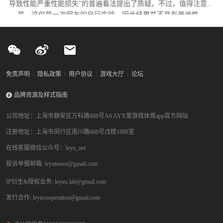
导致性能严重性能损失”的普遍看法提出了质疑。不过，值得注意的
是，这仅是一次网友的自行实验，因此结果并不具有普遍性。
免责声明
隐私政策
用户协议
游戏大厅
论坛
品牌资源及样式指南
公司地址：上海市静安区万科路888号A6 AYX爱游戏体育app官方网站
注册地址：上海市闵行区南川路666号戊楼1688室
在线客服微信公众号：leyu_net
投诉举报邮箱: leyutousu@gmail.com
IP衍生&授权业务: leyux.lab@gmail.com
发行合作: leyucooperation@gmail.com