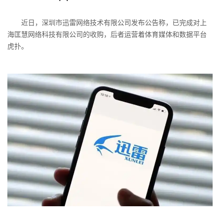
近日，深圳市迅雷网络技术有限公司发布公告称，已完成对上
海匡慧网络科技有限公司的收购，后者运营着体育媒体和数据平台
虎扑。