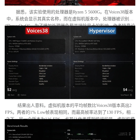
据悉，该实验使用的处理器是Ryzen 5 5600G。在Voices38版本
中，系统会显示其真实名称，而在虚拟机版本中，处理器被识别为
“DenuvOwO”。为了增加处理器负载并排除显卡的影响，作者特意设
置了低分辨率，并将所有图形设置调至“极低”模式。两项测试均在相
同条件下进行：内存完整性和基于虚拟化的安全性（VBS）均已关
闭，并且两轮测试之间电脑甚至没有重启。
结果出人意料。虚拟机版本的平均帧数比Voices38版本高出2
FPS。两者的1% Low帧表现相同，而最高帧率达到了130 FPS，相比
之下，另一个版本为116 FPS。尤其让作者感到惊讶的是，虚拟机模
式下的优化竟如此之好。从理论上讲，额外的虚拟化层应该会给处
理器带来负担并降低性能，但实际上并没有发生这种情况。