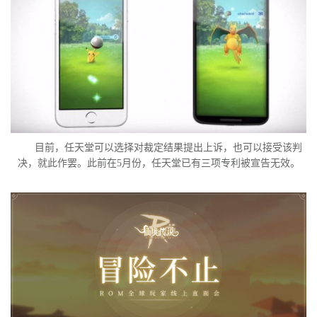
目前，任天堂可以选择对裁定结果提出上诉，也可以接受该判
决，就此作罢。此前在5月份，任天堂已有三项专利被宣告无效。