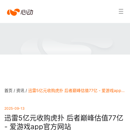
爱
搜索结果
游
戏
app
体
育
首页 /
资讯 /
迅雷5亿元收购虎扑 后者巅峰估值77亿 - 爱游戏app官方网站
2025-09-13
迅雷5亿元收购虎扑 后者巅峰估值77亿
- 爱游戏app官方网站