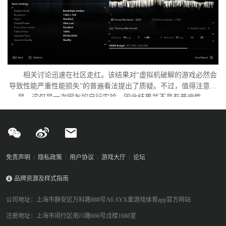
相关讨论迅速在社区走红。该结果对“虚拟机破解的游戏必然会
导致性能严重性能损失”的普遍看法提出了质疑。不过，值得注意的
是，这仅是一次网友的自行实验，因此结果并不具有普遍性。
免责声明
隐私政策
用户协议
游戏大厅
论坛
品牌资源及样式指南
公司地址：上海市静安区万科路888号A6 AYX爱游戏体育app官方网站
注册地址：上海市闵行区南川路666号戊楼1688室