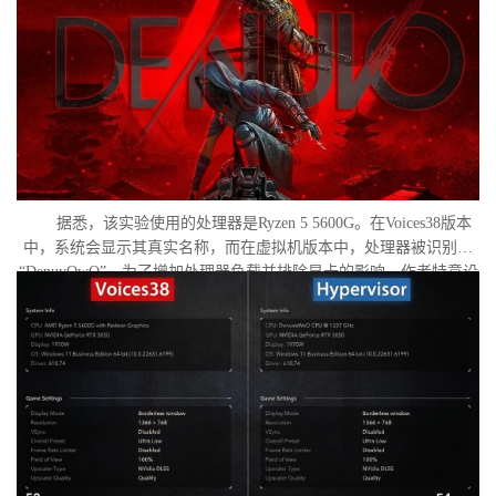
据悉，该实验使用的处理器是Ryzen 5 5600G。在Voices38版本
中，系统会显示其真实名称，而在虚拟机版本中，处理器被识别为
“DenuvOwO”。为了增加处理器负载并排除显卡的影响，作者特意设
置了低分辨率，并将所有图形设置调至“极低”模式。两项测试均在相
同条件下进行：内存完整性和基于虚拟化的安全性（VBS）均已关
闭，并且两轮测试之间电脑甚至没有重启。