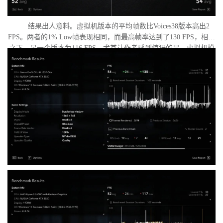
结果出人意料。虚拟机版本的平均帧数比Voices38版本高出2
FPS。两者的1% Low帧表现相同，而最高帧率达到了130 FPS，相比
之下，另一个版本为116 FPS。尤其让作者感到惊讶的是，虚拟机模
式下的优化竟如此之好。从理论上讲，额外的虚拟化层应该会给处
理器带来负担并降低性能，但实际上并没有发生这种情况。