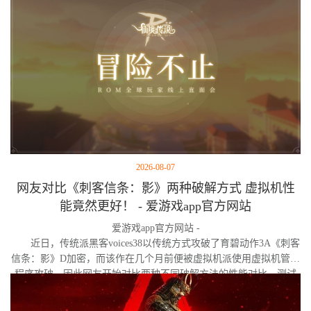
2026-08-07
网友对比《刺客信条：影》两种破解方式 虚拟机性
能竟然更好！ - 爱游戏app官方网站
爱游戏app官方网站 -
近日，传统派黑客voices38以传统方式攻破了育碧动作3A《刺客
信条：影》D加密，而该作在几个月前便被虚拟机派使用虚拟机管理
程序攻破。因此网友开始对比两种不同破解方法的性能对比。测试
作者决定验证，虚拟机管理程序是否真的会像许多玩家认为的那
样，导致明显的帧数下降。