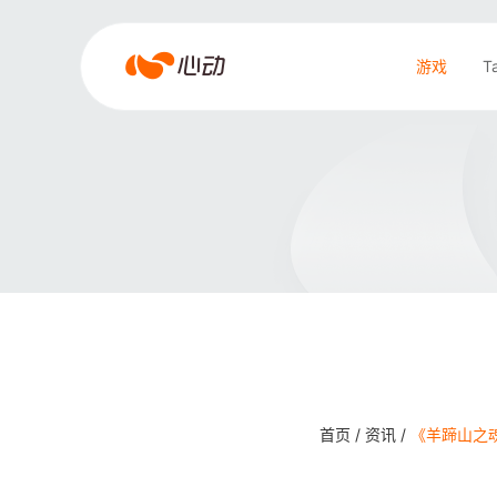
爱
游戏
T
游
戏
搜索结果
app
体
育
首页 /
资讯 /
《羊蹄山之魂》