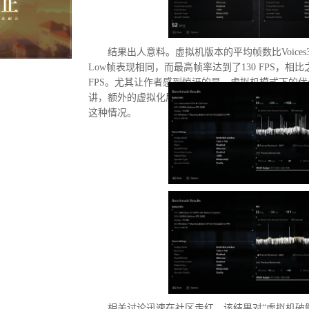
结果出人意料。虚拟机版本的平均帧数比Voices3
Low帧表现相同，而最高帧率达到了130 FPS，相比
FPS。尤其让作者感到惊讶的是，虚拟机模式下的
讲，额外的虚拟化层应该会给处理器带来负担并降
这种情况。
相关讨论迅速在社区走红。该结果对“虚拟机破