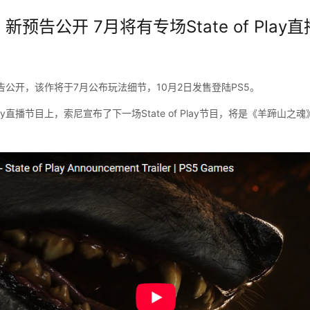
告公开 7月将有专场State of Play直播
公开，该作将于7月公布玩法细节，10月2日发售登陆PS5。
 Play直播节目上，索尼宣布了下一场State of Play节目，将是《羊蹄山