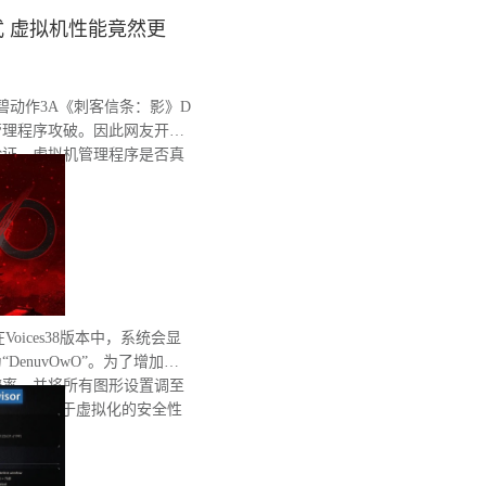
 虚拟机性能竟然更
育碧动作3A《刺客信条：影》D
管理程序攻破。因此网友开始
验证，虚拟机管理程序是否真
。
在Voices38版本中，系统会显
enuvOwO”。为了增加处
辨率，并将所有图形设置调至
完整性和基于虚拟化的安全性
有重启。