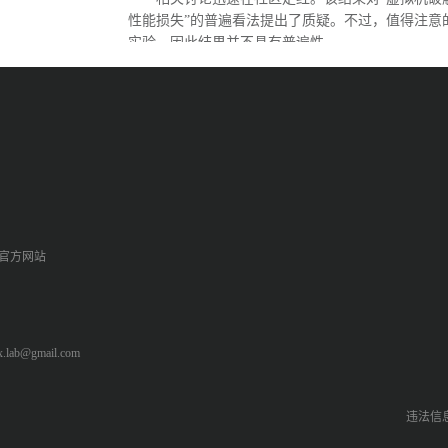
性能损失”的普遍看法提出了质疑。不过，值得注意
实验，因此结果并不具有普遍性。
p官方网站
ab@gmail.com
违法信息举报