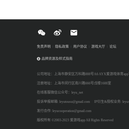
免责声明
隐私政策
用户协议
游戏大厅
论坛
品牌资源及样式指南
公司地址：上海市静安区万科路888号A6 AYX爱游戏体育ap
注册地址：上海市闵行区南川路666号戊楼1688室
在线客服微信公众号：leyu_net
投诉举报邮箱: leyutousu@gmail.com
IP衍生&授权业务: leyux.l
发行合作: leyucooperation@gmail.com
版权所有 ©2003-2023 爱游戏app All Rights Reserved