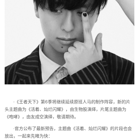
·《王者天下》第6季将继续延续原班人马的制作阵容，新的片
头主题曲为《活着、灿烂闪耀》，由生物股演绎，片尾主题曲为
《咆哮》，由友成空演绎，敬请期待。
·官方公布了最新预告，主题曲《活着、灿烂闪耀》的片段也会
放出，一起来先睹为快：