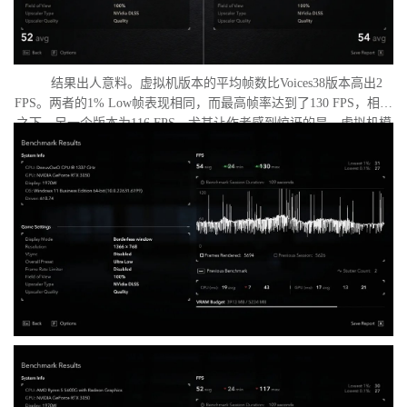
结果出人意料。虚拟机版本的平均帧数比Voices38版本高出2
FPS。两者的1% Low帧表现相同，而最高帧率达到了130 FPS，相比
之下，另一个版本为116 FPS。尤其让作者感到惊讶的是，虚拟机模
式下的优化竟如此之好。从理论上讲，额外的虚拟化层应该会给处
理器带来负担并降低性能，但实际上并没有发生这种情况。