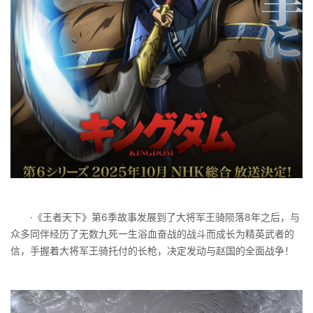
·《王者天下》第6季故事发展到了大将军王骑陨落8年之后，与
众多同伴经历了无数九死一生浴血奋战的战斗而成长为精英武者的
信，手握着大将军王骑托付的长枪，决定发动与赵国的全面战争！