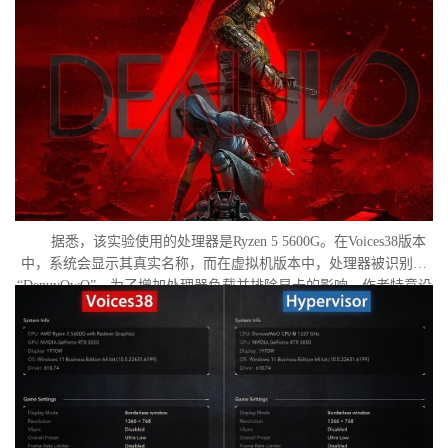
作者决定验证，虚拟机管理程序是否真的会像许多玩家认为的那
样，导致明显的帧数下降。
据悉，该实验使用的处理器是Ryzen 5 5600G。在Voices38版本
中，系统会显示其真实名称，而在虚拟机版本中，处理器被识别为
“DenuvOwO”。为了增加处理器负载并排除显卡的影响，作者特意设
置了低分辨率，并将所有图形设置调至“极低”模式。两项测试均在相
同条件下进行：内存完整性和基于虚拟化的安全性（VBS）均已关
闭，并且两轮测试之间电脑甚至没有重启。