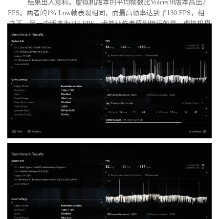
结果出人意料。虚拟机版本的平均帧数比Voices38版本高出2
FPS。两者的1% Low帧表现相同，而最高帧率达到了130 FPS，相比
之下，另一个版本为116 FPS。尤其让作者感到惊讶的是，虚拟机模
式下的优化竟如此之好。从理论上讲，额外的虚拟化层应该会给处
理器带来负担并降低性能，但实际上并没有发生这种情况。