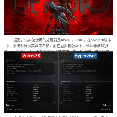
据悉，该实验使用的处理器是Ryzen 5 5600G。在Voices38版本
中，系统会显示其真实名称，而在虚拟机版本中，处理器被识别为
“DenuvOwO”。为了增加处理器负载并排除显卡的影响，作者特意设
置了低分辨率，并将所有图形设置调至“极低”模式。两项测试均在相
同条件下进行：内存完整性和基于虚拟化的安全性（VBS）均已关
闭，并且两轮测试之间电脑甚至没有重启。