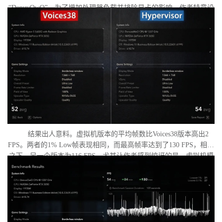
“DenuvOwO”。为了增加处理器负载并排除显卡的影响，作者特意设
置了低分辨率，并将所有图形设置调至“极低”模式。两项测试均在相
同条件下进行：内存完整性和基于虚拟化的安全性（VBS）均已关
闭，并且两轮测试之间电脑甚至没有重启。
结果出人意料。虚拟机版本的平均帧数比Voices38版本高出2
FPS。两者的1% Low帧表现相同，而最高帧率达到了130 FPS，相比
之下，另一个版本为116 FPS。尤其让作者感到惊讶的是，虚拟机模
式下的优化竟如此之好。从理论上讲，额外的虚拟化层应该会给处
理器带来负担并降低性能，但实际上并没有发生这种情况。