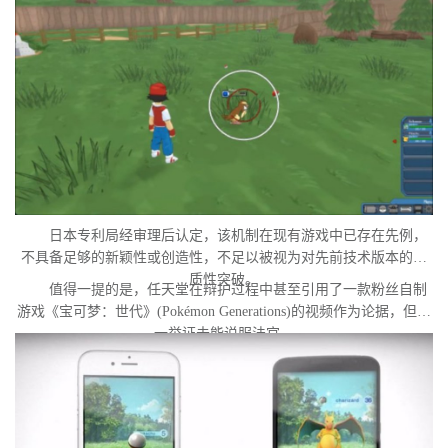
中。外界普遍认为，这很可能是任天堂在当前时间点针对此项专利
发起诉讼的直接原因。
日本专利局经审理后认定，该机制在现有游戏中已存在先例，
不具备足够的新颖性或创造性，不足以被视为对先前技术版本的实
质性突破。
值得一提的是，任天堂在辩护过程中甚至引用了一款粉丝自制
游戏《宝可梦：世代》(Pokémon Generations)的视频作为论据，但这
一举证未能说服法官。