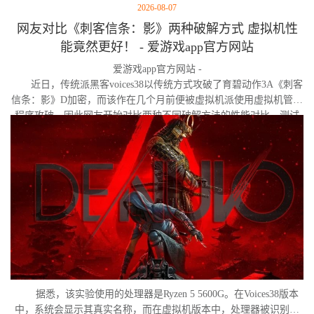
2026-08-07
网友对比《刺客信条：影》两种破解方式 虚拟机性
能竟然更好！ - 爱游戏app官方网站
爱游戏app官方网站 -
近日，传统派黑客voices38以传统方式攻破了育碧动作3A《刺客
信条：影》D加密，而该作在几个月前便被虚拟机派使用虚拟机管理
程序攻破。因此网友开始对比两种不同破解方法的性能对比。测试
作者决定验证，虚拟机管理程序是否真的会像许多玩家认为的那
样，导致明显的帧数下降。
据悉，该实验使用的处理器是Ryzen 5 5600G。在Voices38版本
中，系统会显示其真实名称，而在虚拟机版本中，处理器被识别为