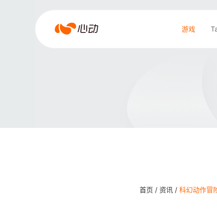
爱
游戏
T
游
戏
搜索结果
app
体
育
首页 /
资讯 /
科幻动作冒险