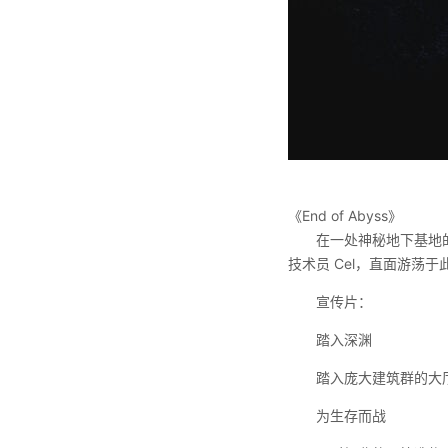
《End of Abyss》
在一处神秘地下基地
技术员 Cel，直面游荡
宣传片：
踏入深渊
踏入庞大建筑群的大
为生存而战