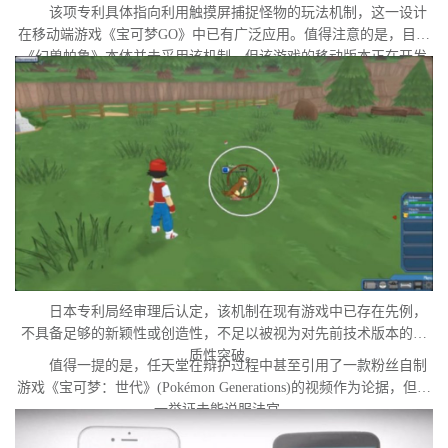
该项专利具体指向利用触摸屏捕捉怪物的玩法机制，这一设计
在移动端游戏《宝可梦GO》中已有广泛应用。值得注意的是，目前
《幻兽帕鲁》本体并未采用该机制，但该游戏的移动版本正在开发
中。外界普遍认为，这很可能是任天堂在当前时间点针对此项专利
发起诉讼的直接原因。
日本专利局经审理后认定，该机制在现有游戏中已存在先例，
不具备足够的新颖性或创造性，不足以被视为对先前技术版本的实
质性突破。
值得一提的是，任天堂在辩护过程中甚至引用了一款粉丝自制
游戏《宝可梦：世代》(Pokémon Generations)的视频作为论据，但这
一举证未能说服法官。