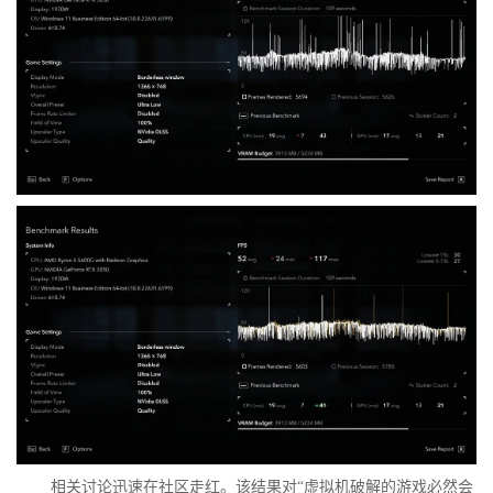
相关讨论迅速在社区走红。该结果对“虚拟机破解的游戏必然会