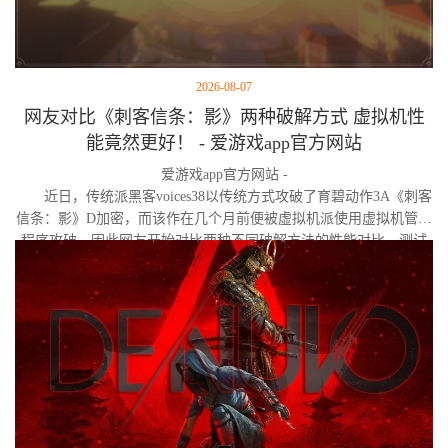
2026-08-07
网友对比《刺客信条：影》两种破解方式 虚拟机性
能竟然更好！ - 爱游戏app官方网站
爱游戏app官方网站 -
近日，传统派黑客voices38以传统方式攻破了育碧动作3A《刺客
信条：影》D加密，而该作在几个月前便被虚拟机派使用虚拟机管理
程序攻破。因此网友开始对比两种不同破解方法的性能对比。测试
作者决定验证，虚拟机管理程序是否真的会像许多玩家认为的那
样，导致明显的帧数下降。