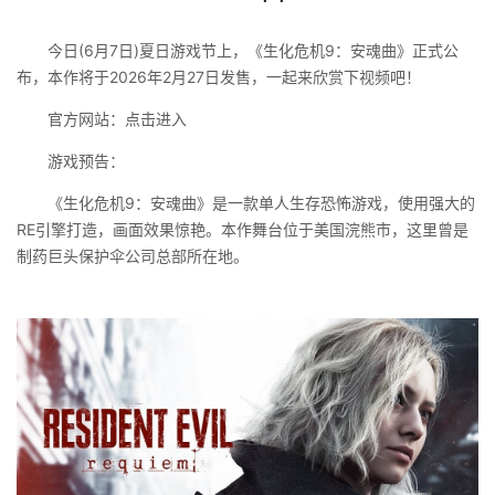
今日(6月7日)夏日游戏节上，《生化危机9：安魂曲》正式公
布，本作将于2026年2月27日发售，一起来欣赏下视频吧！
官方网站：点击进入
游戏预告：
《生化危机9：安魂曲》是一款单人生存恐怖游戏，使用强大的
RE引擎打造，画面效果惊艳。本作舞台位于美国浣熊市，这里曾是
制药巨头保护伞公司总部所在地。