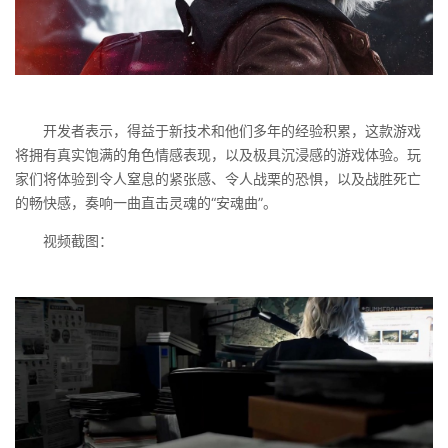
开发者表示，得益于新技术和他们多年的经验积累，这款游戏
将拥有真实饱满的角色情感表现，以及极具沉浸感的游戏体验。玩
家们将体验到令人窒息的紧张感、令人战栗的恐惧，以及战胜死亡
的畅快感，奏响一曲直击灵魂的“安魂曲”。
视频截图：