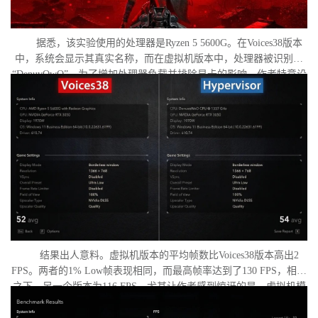
据悉，该实验使用的处理器是Ryzen 5 5600G。在Voices38版本
中，系统会显示其真实名称，而在虚拟机版本中，处理器被识别为
“DenuvOwO”。为了增加处理器负载并排除显卡的影响，作者特意设
置了低分辨率，并将所有图形设置调至“极低”模式。两项测试均在相
同条件下进行：内存完整性和基于虚拟化的安全性（VBS）均已关
闭，并且两轮测试之间电脑甚至没有重启。
结果出人意料。虚拟机版本的平均帧数比Voices38版本高出2
FPS。两者的1% Low帧表现相同，而最高帧率达到了130 FPS，相比
之下，另一个版本为116 FPS。尤其让作者感到惊讶的是，虚拟机模
式下的优化竟如此之好。从理论上讲，额外的虚拟化层应该会给处
理器带来负担并降低性能，但实际上并没有发生这种情况。