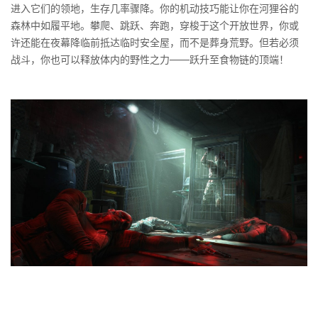
进入它们的领地，生存几率骤降。你的机动技巧能让你在河狸谷的
森林中如履平地。攀爬、跳跃、奔跑，穿梭于这个开放世界，你或
许还能在夜幕降临前抵达临时安全屋，而不是葬身荒野。但若必须
战斗，你也可以释放体内的野性之力——跃升至食物链的顶端！