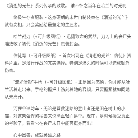
《消逝的光芒》系列传承的致敬。 谁不怀念当年在哈兰的时光呢
终极生存者服装 - 这身硬朗的末世自制装束在《消逝的光芒》
就有亮相，只会奖励给最坚定的生还者。
哈兰战刃（+可升级图纸）- 迅捷致命的武器，刀刃上的丧尸头
雕致敬了初代《消逝的光芒》包装封面。
信徒弩（+可升级图纸）- 首次出现在《消逝的光芒：信徒》资
料片里，是潜行作战的完美选择。特别是爆头的时候可以造成额外
伤害。
“流光倩影”手枪（+可升级图纸）- 正是因为杰德，你才能从哈
兰活着走出来。手枪的握把上镌刻着她的容颜，只要握紧就如同她
从未离开。
河狸谷巡防车 - 无论是营救迷路的登山者还是困在树上的小
猫，对这架强悍的猛兽来说简直轻而易举。现在，是时候接受真正
的考验了，看看它在丧尸末日中能否挺身而出！
心中困兽，成就英雄之路