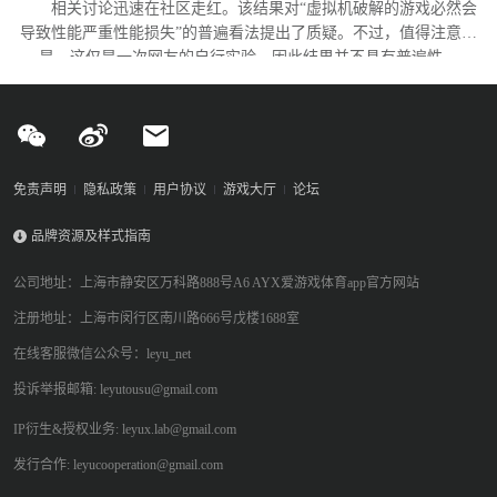
相关讨论迅速在社区走红。该结果对“虚拟机破解的游戏必然会
导致性能严重性能损失”的普遍看法提出了质疑。不过，值得注意的
是，这仅是一次网友的自行实验，因此结果并不具有普遍性。
免责声明
隐私政策
用户协议
游戏大厅
论坛
品牌资源及样式指南
公司地址：上海市静安区万科路888号A6 AYX爱游戏体育app官方网站
注册地址：上海市闵行区南川路666号戊楼1688室
在线客服微信公众号：leyu_net
投诉举报邮箱: leyutousu@gmail.com
IP衍生&授权业务: leyux.lab@gmail.com
发行合作: leyucooperation@gmail.com