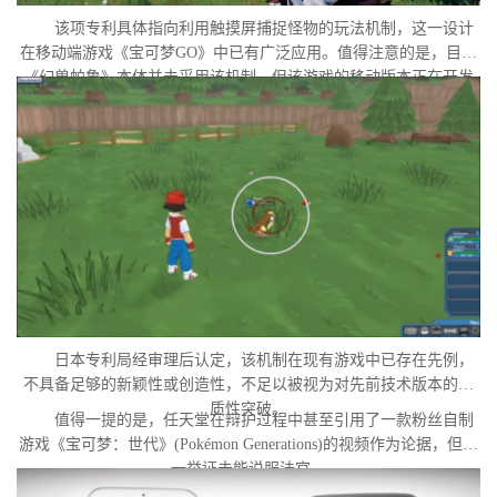
该项专利具体指向利用触摸屏捕捉怪物的玩法机制，这一设计
在移动端游戏《宝可梦GO》中已有广泛应用。值得注意的是，目前
《幻兽帕鲁》本体并未采用该机制，但该游戏的移动版本正在开发
中。外界普遍认为，这很可能是任天堂在当前时间点针对此项专利
发起诉讼的直接原因。
日本专利局经审理后认定，该机制在现有游戏中已存在先例，
不具备足够的新颖性或创造性，不足以被视为对先前技术版本的实
质性突破。
值得一提的是，任天堂在辩护过程中甚至引用了一款粉丝自制
游戏《宝可梦：世代》(Pokémon Generations)的视频作为论据，但这
一举证未能说服法官。