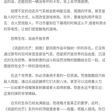
运的话，还能找到一辆没有坏的卡车，坐上去尽情驰骋。
捉摸不定的动态天气系统会影响能见度、周围的环境，甚至是
敌人的行为方式，从而改变游戏体验。另外，要善加利用环境交
互：点火焚烧敌人，不过尽量别在下暴雨的时候这么干;或者利用水
的导电性，让他们尝尝触电的滋味。
恐怖生存，自由开放世界
《消逝的光芒：困兽》是同类作品中独树一帜的存在。它没有
通过狭窄的空间来营造紧张气氛，而是把开放世界的自由度、沉浸
式的生存恐怖、爽快刺激的战斗和自然流畅的跑酷结合在一起，试
图提供完全不一样的游戏体验。
在这个世界里，你必须善用手里的一切资源。凭借跑酷技巧和
敌人周旋，通过近战武器将它们大卸八块，甚至可以动用重火力
——比如紫外线榴弹发射器或者火焰喷射器。但是永远不要忘记：
这里的弹药非常稀缺。
白天的生存已经充满挑战，而夜晚才是真正的噩梦。此时，
《消逝的光芒》系列中的顶级猎食者——夜魔，将踏入猎场。你已