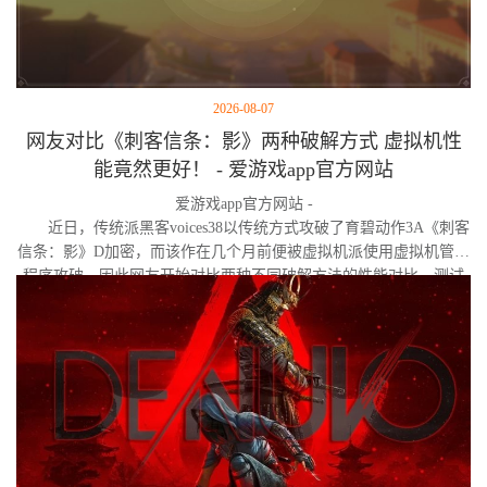
2026-08-07
网友对比《刺客信条：影》两种破解方式 虚拟机性
能竟然更好！ - 爱游戏app官方网站
爱游戏app官方网站 -
近日，传统派黑客voices38以传统方式攻破了育碧动作3A《刺客
信条：影》D加密，而该作在几个月前便被虚拟机派使用虚拟机管理
程序攻破。因此网友开始对比两种不同破解方法的性能对比。测试
作者决定验证，虚拟机管理程序是否真的会像许多玩家认为的那
样，导致明显的帧数下降。