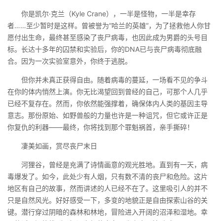
你是凯尔·克兰（Kyle Crane），一半是怪物，一半是幸存
者……至少暂时是这样。曾被誉为“哈兰的英雄”，为了拯救他人你甘
愿付出生命，最终甚至感染了丧尸病毒，也因此成为男爵的头号目
标。长达十多年的囚禁和实验后，你的DNA已与丧尸病毒彻底融
合。因为一次实验室意外，你终于逃脱。
但你并未真正获得自由。随着病毒的蔓延，一场看不见的争斗
在你的体内悄然上演。你无比渴望回到曾经的自己，可那个人几乎
已经不复存在。然而，你依然能强撑着，确保体内人类的基因主导
意志。那份原始、如野兽般的力量也许是一种诅咒，但它或许正是
你复仇的利器——最终，你将找到那个罪魁祸首，亲手撕碎！
凄美如画，赏尽丧尸末日
河狸谷，曾经是充满了诗情画意的观光胜地。直到有一天，病
毒爆发了。如今，此处少有人烟，只有数不清的丧尸和危险。这片
地区有自己的故事，然而讲述的人已经不在了。这里吸引人的并不
只是自然风光。好好感受一下，多变的地貌正是自由探索山谷的关
键。潜行穿过阴暗的森林和林地，冒险进入开阔的沼泽和湿地。幸