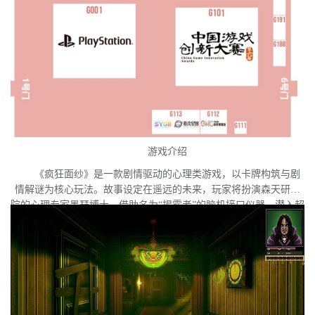
游戏介绍
《疯狂面纱》是一款剧情驱动的心理类游戏，以卡牌构筑与剧
情解谜为核心玩法。故事设定在遥远的未来，玩家将扮演森天研究
院的心理专家墨瑟博士，借助名为“揭露者”的脑机接口仪器，潜入超
自然疾病患者索菲亚的内心世界。索菲亚正面临意识异化的危机，
隐藏在梦魇深处的外星意识试图夺取她的主体性。玩家需要在扭曲
的心理迷宫中进行探索与解谜，直面潜藏于她意识深处的心魔与梦
魇。