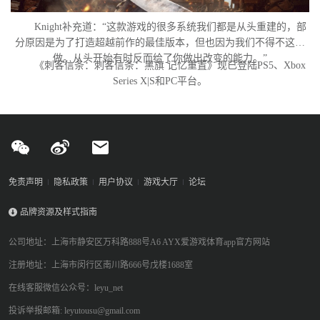
Knight补充道：“这款游戏的很多系统我们都是从头重建的，部
分原因是为了打造超越前作的最佳版本，但也因为我们不得不这么
做。从头开始有时反而给了你做出改变的能力。”
《刺客信条：刺客信条：黑旗 记忆重置》现已登陆PS5、Xbox
Series X|S和PC平台。
免责声明
隐私政策
用户协议
游戏大厅
论坛
品牌资源及样式指南
公司地址：上海市静安区万科路888号A6 AYX爱游戏体育app官方网站
注册地址：上海市闵行区南川路666号戊楼1688室
在线客服微信公众号：leyu_net
投诉举报邮箱: leyutousu@gmail.com