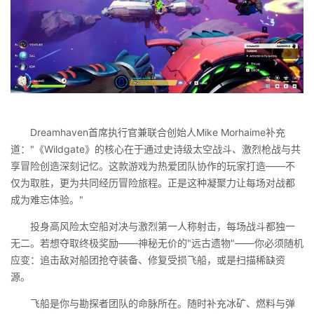
Dreamhaven首席执行官兼联合创始人Mike Morhaime补充
道："《Wildgate》的核心在于通过史诗级太空战斗、激烈枪战与共
享冒险创造深刻记忆。这款游戏为热爱团队协作的玩家打造——不
仅为取胜，更为共同经历冒险旅程。正是这种凝聚力让每场对战都
成为难忘体验。"
投身高风险太空船对决与激烈第一人称射击，每场战斗都独一
无二。若想夺取终极奖励——神秘无价的"远古遗物"——你必须随机
应变：追击敌对船团抢夺装备、修复受损飞船，或是扫描稀缺资
源。
飞船是你与勘探者团队的命脉所在。随时补充冰矿、燃料与弹