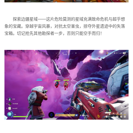
探索边疆星域——这片危险莫测的星域充满致命危机与超乎想
象的宝藏。穿越宇宙风暴，对抗太空害虫，掠夺外星遗迹中的失落
宝箱。切记抢先其他勘探者一步，否则只能空手而归！