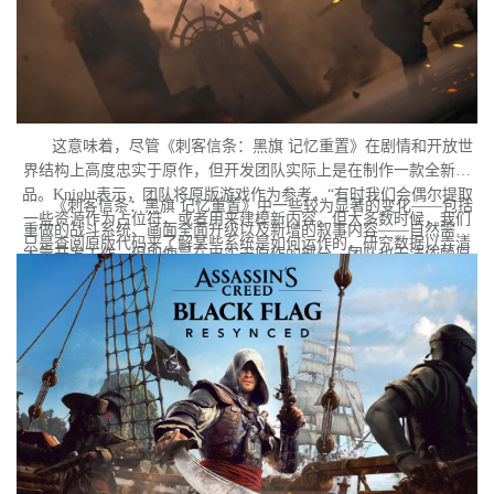
这意味着，尽管《刺客信条：黑旗 记忆重置》在剧情和开放世
界结构上高度忠实于原作，但开发团队实际上是在制作一款全新作
品。Knight表示，团队将原版游戏作为参考，“有时我们会偶尔提取
《刺客信条：黑旗 记忆重置》中一些较为显著的变化——包括
一些资源作为占位符，或者用来建模新内容。但大多数时候，我们
重做的战斗系统、画面全面升级以及新增的叙事内容——自然需要
只是查阅原版代码来了解某些系统是如何运作的，研究数据以弄清
大量开发工作。但即使是在忠实于原作的部分，团队也无法依赖原
楚某些功能背后的逻辑，学习其中隐藏的秘密。但本质上，我们必
版的存档代码。
须重建一切。”