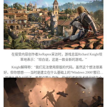
在接受内容创作者JorRaptor采访时，游戏总监Richard Knight坦
率地表示：“坦白说，这是一款全新的游戏。”
Knight解释称：“我们无法使用原版的代码。虽然这个想法很美
好，但你想想——当时是建立在什么基础上的?Windows 2000?那已经
是很久很久以前了。虽然没那么夸张，但代码库和技术栈已经完全
不一样了。”