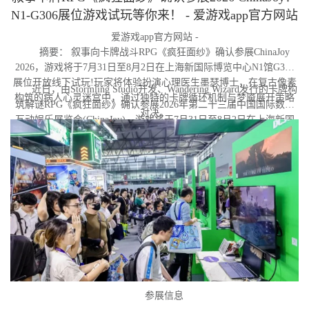
N1-G306展位游戏试玩等你来！ - 爱游戏app官方网站
爱游戏app官方网站 -
摘要： 叙事向卡牌战斗RPG《疯狂面纱》确认参展ChinaJoy
2026，游戏将于7月31日至8月2日在上海新国际博览中心N1馆G306
展位开放线下试玩!玩家将体验扮演心理医生墨瑟博士，在复古像素
近日，由Stormling Studio开发、Wandering Wizard发行的卡牌构
构筑的病人心灵迷宫中，通过独特的卡牌循环机制与梦魇展开策略
筑解谜RPG《疯狂面纱》确认参展2026年第二十三届中国国际数码
对决。
互动娱乐展览会(ChinaJoy)。游戏将于7月31日至8月2日在上海新国
际博览中心N1馆G306展位亮相，届时玩家可前往蜗牛游戏展台亲身
体验试玩Demo。与此同时，《疯狂面纱》Steam商店页现已上线，
玩家可提前加入愿望单。
参展信息