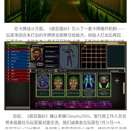
在卡牌战斗方面，《疯狂面纱》引入了一套卡牌循环机制——
玩家本回合未打出的手牌将全部移交给敌方，经敌人打出后再回归
玩家手中。击败各类心魔还可获取新卡牌，不断优化套牌以应对愈
发扭曲的梦境敌人。在视觉呈现上，游戏采用独特的复古像素画
风，刻意保留低分辨率下模糊失真的质感，营造出兼具复古感与精
神错位感的氛围体验。
目前，《疯狂面纱》确认参展ChinaJoy2026，发行商工作人员也
将亲临展位与玩家面对面交流。我们诚邀各位玩家在7月31日～8月2
日前来N1-G306展位，亲自踏入索菲亚的内心迷宫，体验这场关于理