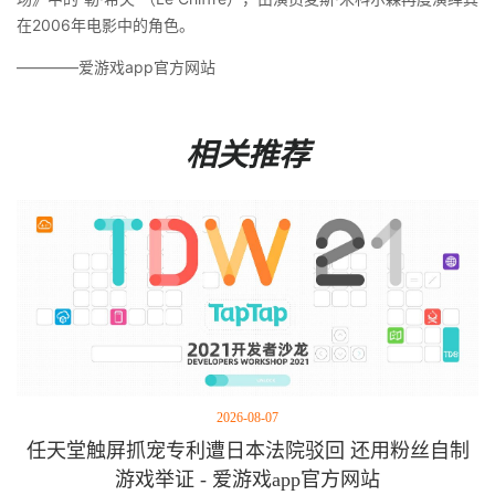
在2006年电影中的角色。
————爱游戏app官方网站
相关推荐
2026-08-07
任天堂触屏抓宠专利遭日本法院驳回 还用粉丝自制
游戏举证 - 爱游戏app官方网站