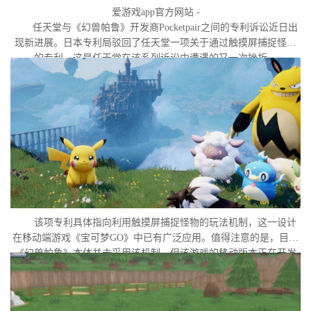
爱游戏app官方网站 -
任天堂与《幻兽帕鲁》开发商Pocketpair之间的专利诉讼近日出
现新进展。日本专利局驳回了任天堂一项关于通过触摸屏捕捉怪物
的专利，这是任天堂在该系列诉讼中遭遇的又一次挫折。
该项专利具体指向利用触摸屏捕捉怪物的玩法机制，这一设计
在移动端游戏《宝可梦GO》中已有广泛应用。值得注意的是，目前
《幻兽帕鲁》本体并未采用该机制，但该游戏的移动版本正在开发
中。外界普遍认为，这很可能是任天堂在当前时间点针对此项专利
发起诉讼的直接原因。