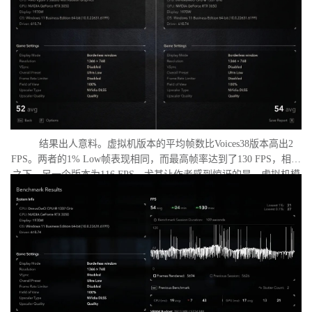
闭，并且两轮测试之间电脑甚至没有重启。
结果出人意料。虚拟机版本的平均帧数比Voices38版本高出2
FPS。两者的1% Low帧表现相同，而最高帧率达到了130 FPS，相比
之下，另一个版本为116 FPS。尤其让作者感到惊讶的是，虚拟机模
式下的优化竟如此之好。从理论上讲，额外的虚拟化层应该会给处
理器带来负担并降低性能，但实际上并没有发生这种情况。