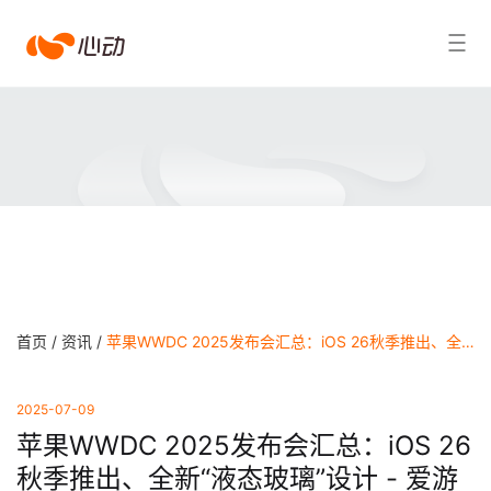
爱
搜索结果
游
戏
app
体
育
首页 /
资讯 /
苹果WWDC 2025发布会汇总：iOS 26秋季推出、全新“液态玻璃”设计 - 爱游戏app官方网站
2025-07-09
苹果WWDC 2025发布会汇总：iOS 26
秋季推出、全新“液态玻璃”设计 - 爱游