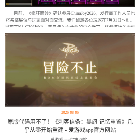
目前，《疯狂面纱》确认参展ChinaJoy2026，发行商工作人员也
将亲临展位与玩家面对面交流。我们诚邀各位玩家在7月31日～8月2
日前来N1-G306展位，亲自踏入索菲亚的内心迷宫，体验这场关于理
智与疯狂的独特旅程。
2026-08-06
原版代码用不了！《刺客信条：黑旗 记忆重置》几
乎从零开始重建 - 爱游戏app官方网站
爱游戏app官方网站 -