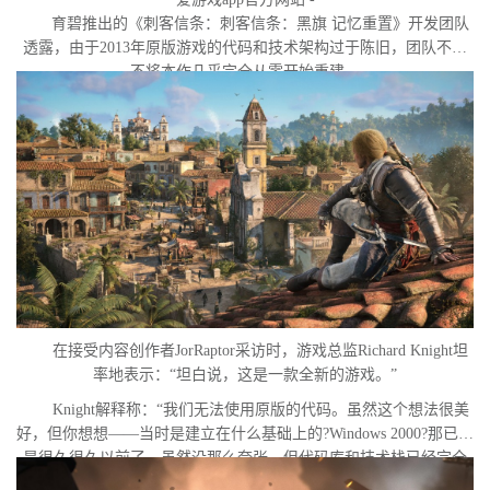
育碧推出的《刺客信条：刺客信条：黑旗 记忆重置》开发团队
透露，由于2013年原版游戏的代码和技术架构过于陈旧，团队不得
不将本作几乎完全从零开始重建。
在接受内容创作者JorRaptor采访时，游戏总监Richard Knight坦
率地表示：“坦白说，这是一款全新的游戏。”
Knight解释称：“我们无法使用原版的代码。虽然这个想法很美
好，但你想想——当时是建立在什么基础上的?Windows 2000?那已经
是很久很久以前了。虽然没那么夸张，但代码库和技术栈已经完全
不一样了。”