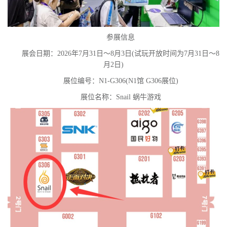
参展信息
展会日期：2026年7月31日～8月3日(试玩开放时间为7月31日～8
月2日)
展位编号：N1-G306(N1馆 G306展位)
展位名称：Snail 蜗牛游戏