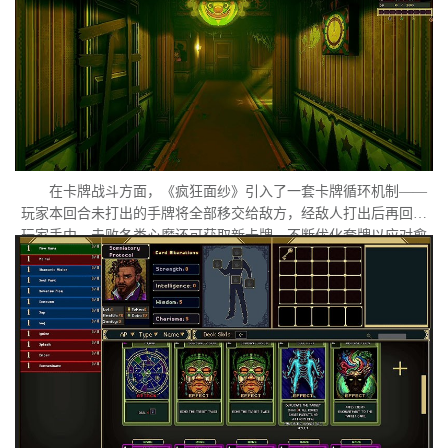
的心理迷宫中进行探索与解谜，直面潜藏于她意识深处的心魔与梦
魇。
在卡牌战斗方面，《疯狂面纱》引入了一套卡牌循环机制——
玩家本回合未打出的手牌将全部移交给敌方，经敌人打出后再回归
玩家手中。击败各类心魔还可获取新卡牌，不断优化套牌以应对愈
发扭曲的梦境敌人。在视觉呈现上，游戏采用独特的复古像素画
风，刻意保留低分辨率下模糊失真的质感，营造出兼具复古感与精
神错位感的氛围体验。