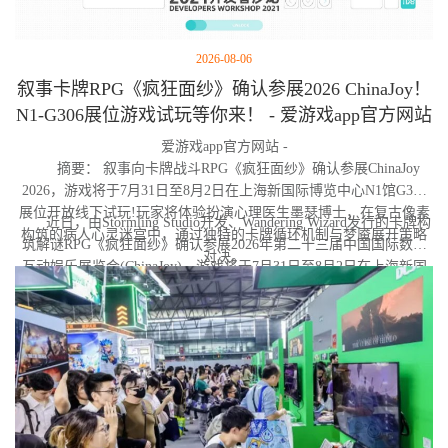
2026-08-06
叙事卡牌RPG《疯狂面纱》确认参展2026 ChinaJoy！
N1-G306展位游戏试玩等你来！ - 爱游戏app官方网站
爱游戏app官方网站 -
摘要： 叙事向卡牌战斗RPG《疯狂面纱》确认参展ChinaJoy
2026，游戏将于7月31日至8月2日在上海新国际博览中心N1馆G306
展位开放线下试玩!玩家将体验扮演心理医生墨瑟博士，在复古像素
近日，由Stormling Studio开发、Wandering Wizard发行的卡牌构
构筑的病人心灵迷宫中，通过独特的卡牌循环机制与梦魇展开策略
筑解谜RPG《疯狂面纱》确认参展2026年第二十三届中国国际数码
对决。
互动娱乐展览会(ChinaJoy)。游戏将于7月31日至8月2日在上海新国
际博览中心N1馆G306展位亮相，届时玩家可前往蜗牛游戏展台亲身
体验试玩Demo。与此同时，《疯狂面纱》Steam商店页现已上线，
玩家可提前加入愿望单。